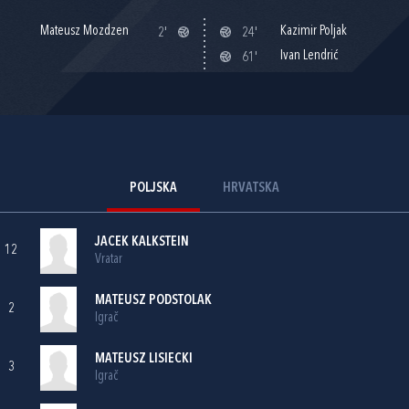
Mateusz Mozdzen
Kazimir Poljak
2'
24'
Ivan Lendrić
61'
POLJSKA
HRVATSKA
JACEK KALKSTEIN
12
Vratar
MATEUSZ PODSTOLAK
2
Igrač
MATEUSZ LISIECKI
3
Igrač