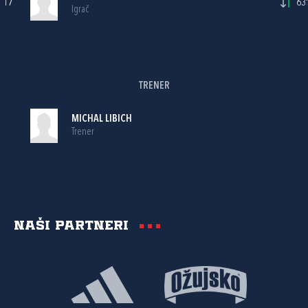
17
63'
Igrač
TRENER
MICHAL LIBICH
Trener
Naši partneri