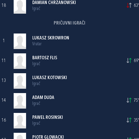
DAMIAN CHRZANOWSKI
18
63'
Igrač
PRIČUVNI IGRAČI
LUKASZ SKROWRON
1
Vratar
BARTOSZ FLIS
11
69'
Igrač
LUKASZ KOTOWSKI
13
Igrač
ADAM DUDA
14
75'
Igrač
PAWEL ROSINSKI
16
35'
Igrač
PIOTR GLOWACKI