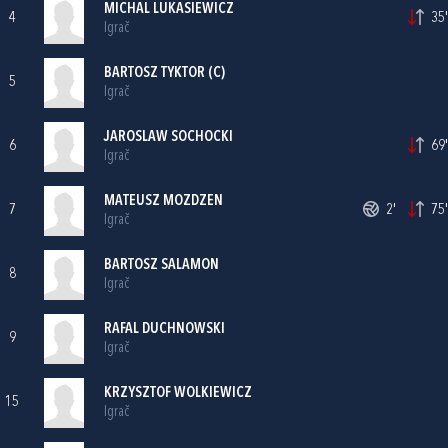
MICHAL LUKASIEWICZ
4
35'
Igrač
BARTOSZ TYKTOR (C)
5
Igrač
JAROSLAW SOCHOCKI
6
69'
Igrač
MATEUSZ MOZDZEN
7
2'
75'
Igrač
BARTOSZ SALAMON
8
Igrač
RAFAL DUCHNOWSKI
9
Igrač
KRZYSZTOF WOLKIEWICZ
15
Igrač