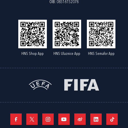
OIB: 08516152078
HNS Shop App
HNS Ulaznice App
HNS Semafor App