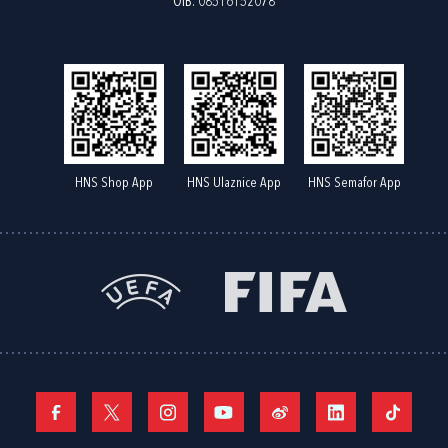
OIB: 08516152078
HNS Shop App
HNS Ulaznice App
HNS Semafor App