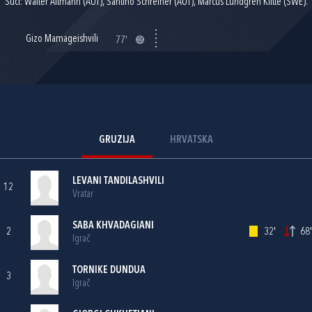
Suci: Walter Altmann (AUT), Santino Schreiner (AUT), Marcus Lundgren Klitte (SWE).
Gizo Mamageishvili
77'
GRUZIJA
HRVATSKA
LEVANI TANDILASHVILI
12
Vratar
SABA KHVADAGIANI
2
32'
68'
Igrač
TORNIKE DUNDUA
3
Igrač