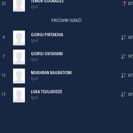
TEMUR GOGNADZE
20
80'
Igrač
PRIČUVNI IGRAČI
GIORGI PIRTAKHIA
4
68'
Igrač
GIORGI GVISHIANI
7
90'
Igrač
MUKHRAN BAGRATIONI
15
80'
Igrač
LUKA TSULUKIDZE
17
68'
Igrač