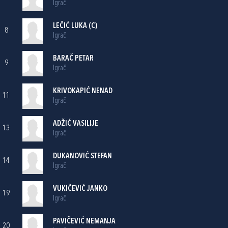
Igrač
LEČIĆ LUKA (C)
8
Igrač
BARAČ PETAR
9
Igrač
KRIVOKAPIĆ NENAD
11
Igrač
ADŽIĆ VASILIJE
13
Igrač
DUKANOVIĆ STEFAN
14
Igrač
VUKIČEVIĆ JANKO
19
Igrač
PAVIČEVIĆ NEMANJA
20