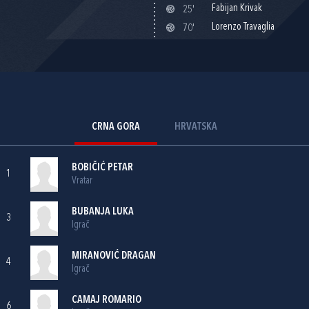
Fabijan Krivak
25'
Lorenzo Travaglia
70'
CRNA GORA
HRVATSKA
BOBIČIĆ PETAR
1
Vratar
BUBANJA LUKA
3
Igrač
MIRANOVIĆ DRAGAN
4
Igrač
CAMAJ ROMARIO
6