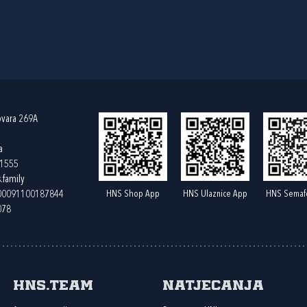
ovara 269A
a
61555
.family
HNS Shop App
HNS Ulaznice App
HNS Semaf
400091100187844
078
HNS.team
Natjecanja