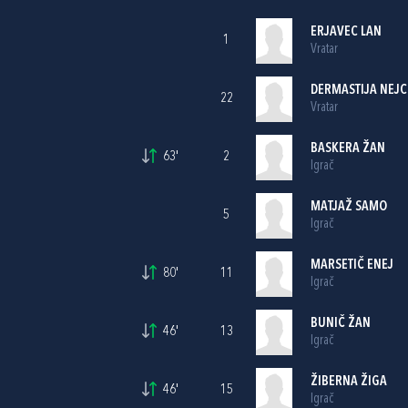
ERJAVEC LAN
1
Vratar
DERMASTIJA NEJC
22
Vratar
BASKERA ŽAN
63'
2
Igrač
MATJAŽ SAMO
5
Igrač
MARSETIČ ENEJ
80'
11
Igrač
BUNIČ ŽAN
46'
13
Igrač
ŽIBERNA ŽIGA
46'
15
Igrač