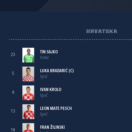
HRVATSKA
TIN SAJKO
23
Vratar
LUKA BRADARIĆ
(C)
5
Igrač
IVAN KROLO
6
Igrač
LEON MATE PESCH
13
Igrač
FRAN ŽILINSKI
14