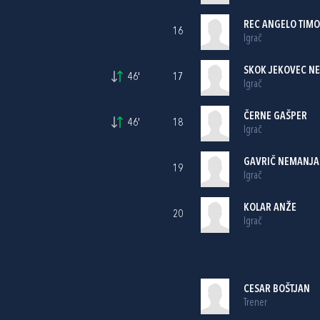
REC ANGELO TIMO
16
Igrač
SKOK JEKOVEC NE
46'
17
Igrač
ČERNE GAŠPER
46'
18
Igrač
GAVRIČ NEMANJA
19
Igrač
KOLAR ANŽE
20
Igrač
CESAR BOŠTJAN
Trener