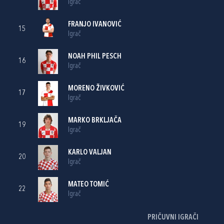
Igrač
FRANJO IVANOVIĆ
15
Igrač
NOAH PHIL PESCH
16
Igrač
MORENO ŽIVKOVIĆ
17
Igrač
MARKO BRKLJAČA
19
Igrač
KARLO VALJAN
20
Igrač
MATEO TOMIĆ
22
Igrač
PRIČUVNI IGRAČI