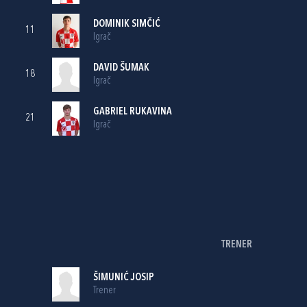
DOMINIK SIMČIĆ
11
Igrač
DAVID ŠUMAK
18
Igrač
GABRIEL RUKAVINA
21
Igrač
TRENER
ŠIMUNIĆ JOSIP
Trener