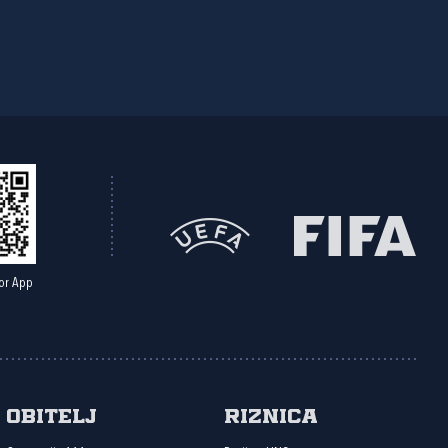
or App
Obitelj
Riznica