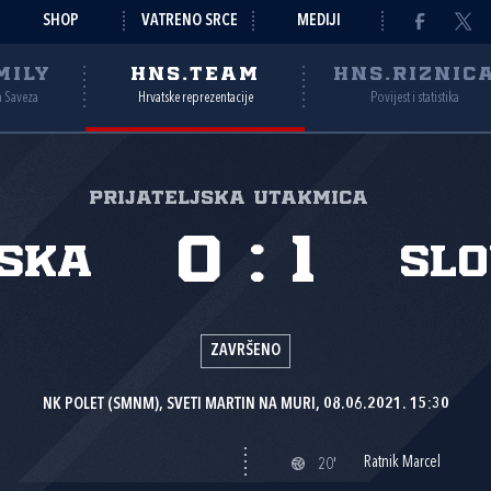
SHOP
VATRENO SRCE
MEDIJI
MILY
HNS.TEAM
HNS.RIZNIC
a Saveza
Hrvatske reprezentacije
Povijest i statistika
Prijateljska utakmica
0
:
1
ska
Slo
ZAVRŠENO
NK POLET (SMNM), SVETI MARTIN NA MURI, 08.06.2021. 15:30
Ratnik Marcel
20'