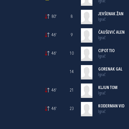
Igrač
JEVŠENAK ŽAN
80'
8
Igrač
ČAUŠEVIĆ ALEN
46'
9
Igrač
CIPOT TIO
46'
10
Igrač
GORENAK GAL
14
Igrač
KLJUN TOM
46'
21
Igrač
KODERMAN VID
46'
23
Igrač