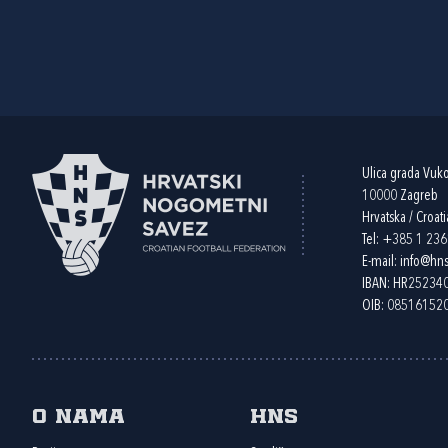
Ulica grada Vuk
10000 Zagreb
Hrvatska / Croati
Tel:
+385 1 23
E-mail:
info@hns
IBAN: HR2523
OIB: 08516152
O nama
HNS