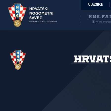
ULAZNICE
HNS.FA
Službena stranic
Hrvat