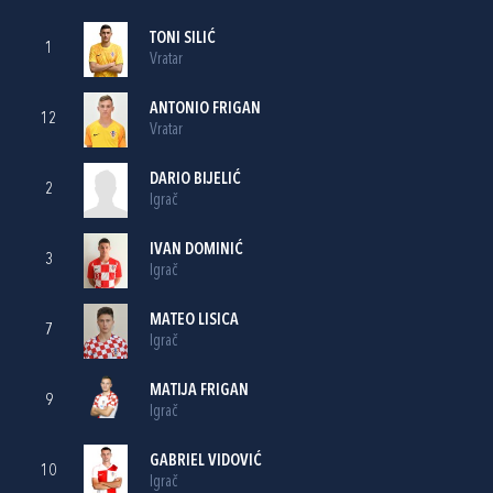
TONI SILIĆ
1
Vratar
ANTONIO FRIGAN
12
Vratar
DARIO BIJELIĆ
2
Igrač
IVAN DOMINIĆ
3
Igrač
MATEO LISICA
7
Igrač
MATIJA FRIGAN
9
Igrač
GABRIEL VIDOVIĆ
10
Igrač