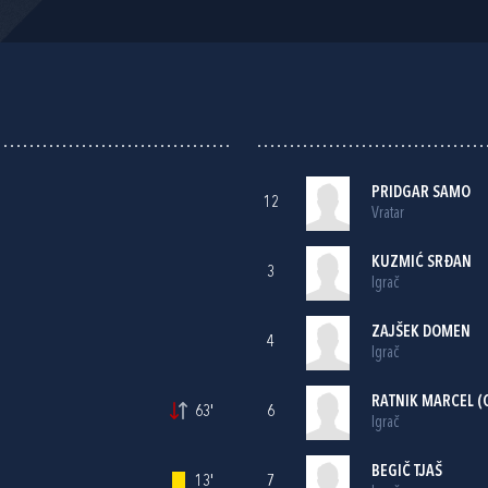
PRIDGAR SAMO
12
Vratar
KUZMIĆ SRĐAN
3
Igrač
ZAJŠEK DOMEN
4
Igrač
RATNIK MARCEL (
63'
6
Igrač
BEGIČ TJAŠ
13'
7