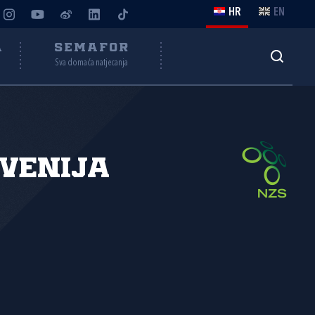
HR
EN
A
SEMAFOR
Sva domaća natjecanja
venija