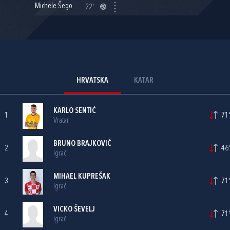
Michele Šego
22'
HRVATSKA
KATAR
KARLO SENTIĆ
1
71'
Vratar
BRUNO BRAJKOVIĆ
2
46'
Igrač
MIHAEL KUPREŠAK
3
71'
Igrač
VICKO ŠEVELJ
4
71'
Igrač