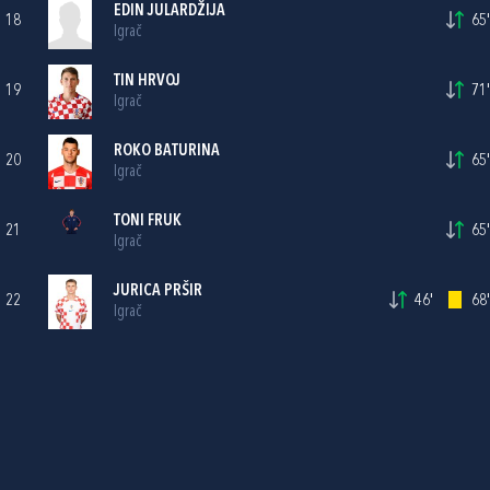
EDIN JULARDŽIJA
18
65'
Igrač
TIN HRVOJ
19
71'
Igrač
ROKO BATURINA
20
65'
Igrač
TONI FRUK
21
65'
Igrač
JURICA PRŠIR
22
46'
68'
Igrač