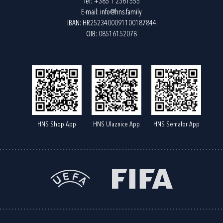
Tel:
+385 1 2361555
E-mail:
info@hns.family
IBAN: HR2523400091100187844
OIB: 08516152078
HNS Shop App
HNS Ulaznice App
HNS Semafor App