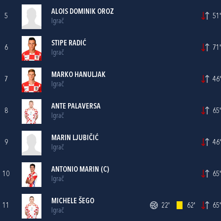
ALOIS DOMINIK OROZ
5
51'
Igrač
STIPE RADIĆ
6
71'
Igrač
MARKO HANULJAK
7
46'
Igrač
ANTE PALAVERSA
8
65'
Igrač
MARIN LJUBIČIĆ
9
46'
Igrač
ANTONIO MARIN
(C)
10
65'
Igrač
MICHELE ŠEGO
11
22'
62'
65'
Igrač