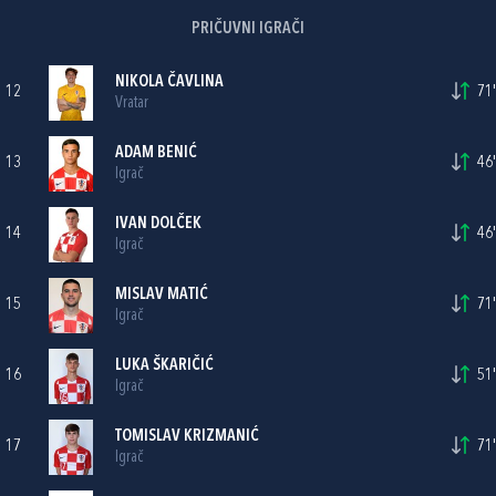
PRIČUVNI IGRAČI
NIKOLA ČAVLINA
12
71'
Vratar
ADAM BENIĆ
13
46'
Igrač
IVAN DOLČEK
14
46'
Igrač
MISLAV MATIĆ
15
71'
Igrač
LUKA ŠKARIČIĆ
16
51'
Igrač
TOMISLAV KRIZMANIĆ
17
71'
Igrač