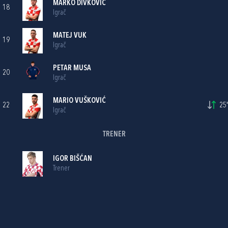
MARKO DIVKOVIĆ
18
Igrač
MATEJ VUK
19
Igrač
PETAR MUSA
20
Igrač
MARIO VUŠKOVIĆ
22
25'
Igrač
TRENER
IGOR BIŠĆAN
Trener