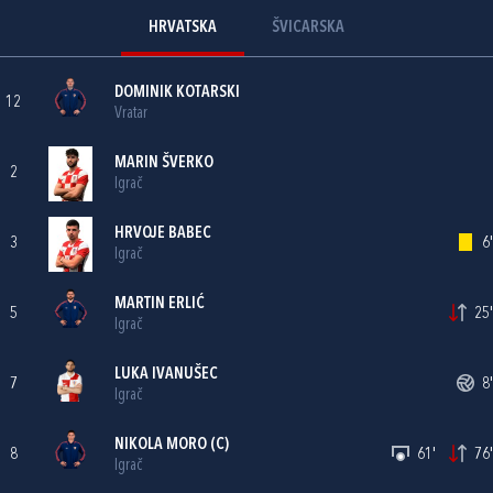
HRVATSKA
ŠVICARSKA
DOMINIK KOTARSKI
12
Vratar
MARIN ŠVERKO
2
Igrač
HRVOJE BABEC
3
6'
Igrač
MARTIN ERLIĆ
5
25'
Igrač
LUKA IVANUŠEC
7
8'
Igrač
NIKOLA MORO
(C)
8
61'
76'
Igrač