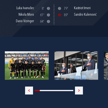
Luka Ivanušec
Kastriot Imeri
8'
79'
Nikola Moro
Sandro Kulenović
61'
89'
Dario Vizinger
64'