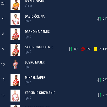
IVAN NEVISTIĆ
23
Vratar
DAVID ČOLINA
4
75'
Igrač
DARKO NEJAŠMIĆ
6
Igrač
SANDRO KULENOVIĆ
9
85'
89'
90+1'
Igrač
LOVRO MAJER
10
Igrač
MIHAEL ŽAPER
13
76'
Igrač
KREŠIMIR KRIZMANIĆ
15
75'
Igrač