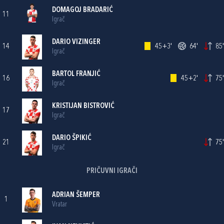
DOMAGOJ BRADARIĆ
11
Igrač
DARIO VIZINGER
14
45+3'
64'
85'
Igrač
BARTOL FRANJIĆ
16
45+2'
75'
Igrač
KRISTIJAN BISTROVIĆ
17
Igrač
DARIO ŠPIKIĆ
21
75'
Igrač
PRIČUVNI IGRAČI
ADRIAN ŠEMPER
1
Vratar