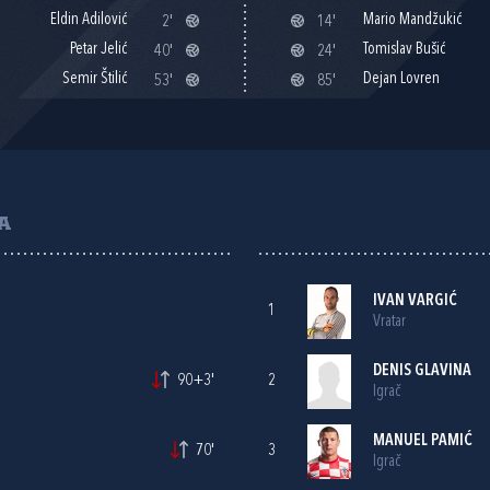
Eldin Adilović
Mario Mandžukić
2'
14'
Petar Jelić
Tomislav Bušić
40'
24'
Semir Štilić
Dejan Lovren
53'
85'
A
IVAN VARGIĆ
1
Vratar
DENIS GLAVINA
90+3'
2
Igrač
MANUEL PAMIĆ
70'
3
Igrač