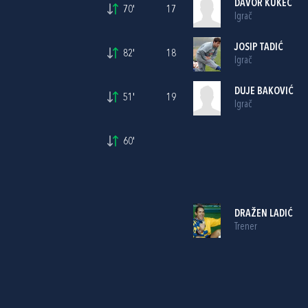
DAVOR KUKEC
70'
17
Igrač
JOSIP TADIĆ
82'
18
Igrač
DUJE BAKOVIĆ
51'
19
Igrač
60'
DRAŽEN LADIĆ
Trener