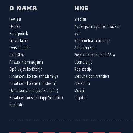
O nama
HNS
Povijest
Središta
Uspjesi
Županijski nogometni savezi
Predsjednik
Suci
Glavni tajnik
Nogometna akademija
Izvršni odbor
Arbitražni sud
Skupština
Propisi i dokumenti HNS-a
Pristup informacijama
Licenciranje
Opći uvjeti korištenja
Registracije
Privatnost i kolačići (hns.family)
Međunarodni transferi
Privatnost i kolačići (hns.team)
Posrednici
Uvjeti korištenja (app Semafor)
Mediji
Privatnost korisnika (app Semafor)
Logotipi
Kontakti