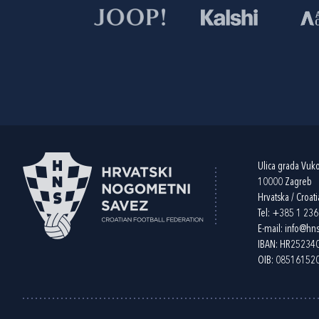
Ulica grada Vuk
10000 Zagreb
Hrvatska / Croati
Tel:
+385 1 23
E-mail:
info@hns
IBAN: HR2523
OIB: 08516152