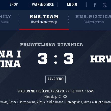
SHOP
VATRENO SRCE
MEDIJI
MILY
HNS.TEAM
HNS.RIZNIC
a Saveza
Hrvatske reprezentacije
Povijest i statistika
Prijateljska utakmica
na i
3
:
3
Hr
ina
ZAVRŠENO
STADION NK KREŠEVO, KREŠEVO, 22.08.2007. 16:45
Gledatelja: 3.000
ović, Bosna i Hercegovina, Zikrija Pašalić, Bosna i Hercegovina, Miroslav Biletić, Bos