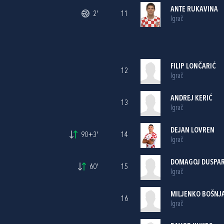
ANTE RUKAVINA
2'
11
Igrač
FILIP LONČARIĆ
12
Igrač
ANDREJ KERIĆ
13
Igrač
DEJAN LOVREN
90+3'
14
Igrač
DOMAGOJ DUSPA
60'
15
Igrač
MILJENKO BOŠNJ
16
Igrač