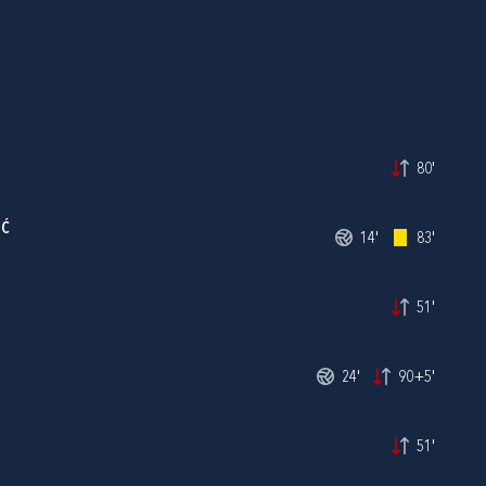
80'
IĆ
14'
83'
51'
24'
90+5'
51'