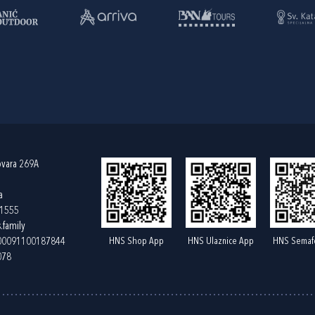
ovara 269A
a
61555
.family
HNS Shop App
HNS Ulaznice App
HNS Semaf
400091100187844
078