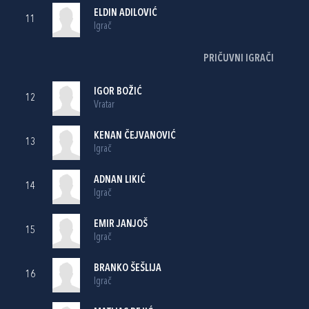
ELDIN ADILOVIĆ
11
Igrač
PRIČUVNI IGRAČI
IGOR BOŽIĆ
12
Vratar
KENAN ČEJVANOVIĆ
13
Igrač
ADNAN LIKIĆ
14
Igrač
EMIR JANJOŠ
15
Igrač
BRANKO ŠEŠLIJA
16
Igrač