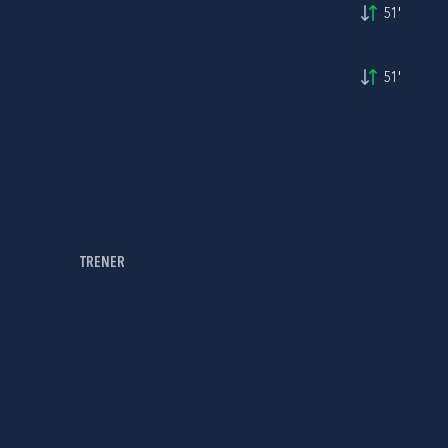
51'
51'
TRENER