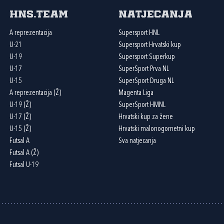
HNS.team
Natjecanja
A reprezentacija
Supersport HNL
U-21
Supersport Hrvatski kup
U-19
Supersport Superkup
U-17
SuperSport Prva NL
U-15
SuperSport Druga NL
A reprezentacija (Ž)
Magenta Liga
U-19 (Ž)
SuperSport HMNL
U-17 (Ž)
Hrvatski kup za žene
U-15 (Ž)
Hrvatski malonogometni kup
Futsal A
Sva natjecanja
Futsal A (Ž)
Futsal U-19