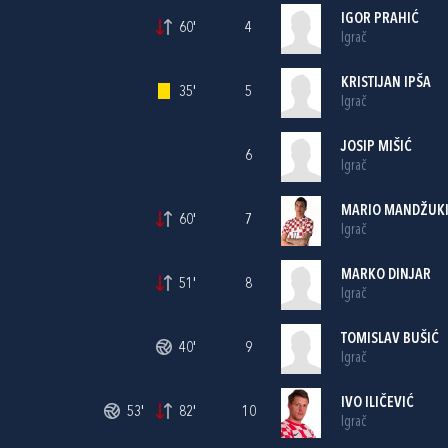
IGOR PRAHIĆ
60'
4
Igrač
KRISTIJAN IPŠA
35'
5
Igrač
JOSIP MIŠIĆ
6
Igrač
MARIO MANDŽUK
60'
7
Igrač
MARKO DINJAR
51'
8
Igrač
TOMISLAV BUŠIĆ
40'
9
Igrač
IVO ILIČEVIĆ
53'
82'
10
Igrač