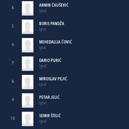
ARMIN ČAUŠEVIĆ
4
Igrač
BORIS PANDŽA
5
Igrač
MEHEDALIJA ČOVIĆ
6
Igrač
DARIO PURIĆ
7
Igrač
MIROSLAV PEJIĆ
8
Igrač
PETAR JELIĆ
9
Igrač
SEMIR ŠTILIĆ
10
Igrač