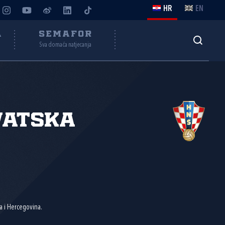
HR
EN
A
SEMAFOR
Sva domaća natjecanja
vatska
na i Hercegovina.