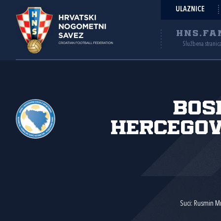
ULAZNICE
HNS.FA
Službena stranic
Bos
Hercegov
Suci: Rusmin Mrk