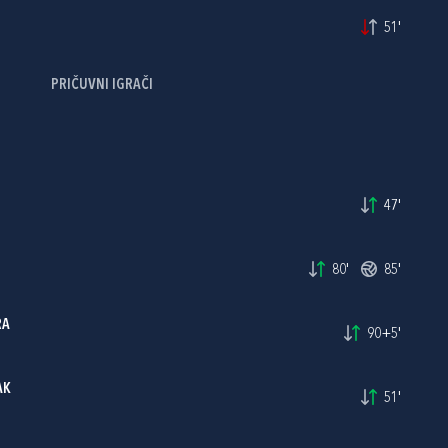
51'
PRIČUVNI IGRAČI
47'
80'
85'
RA
90+5'
AK
51'