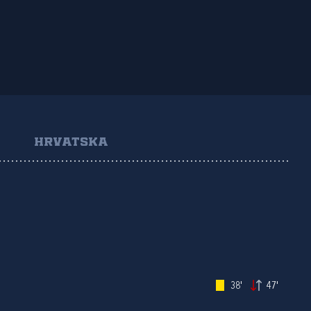
HRVATSKA
38'
47'