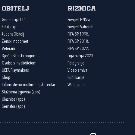
Obitelj
Riznica
Generacija 111
Povijest HNS-a
Edukacija
Povijest Vatrenih
#JednaObitelj
FIFA SP 1998.
Ženski nogomet
FIFA SP 2018.
Veterani
FIFA SP 2022.
Dječji i školski nogomet
Liga nacija 2023.
Osobe s invaliditetom
Fotografije
UEFA Playmakers
Video arhiva
Shop
Publikacije
Informativno-multimedijski centar
Wallpaperi
Službena trgovina (app)
Ulaznice (app)
Semafor (app)