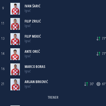
IVAN ŠARIĆ
9
Igrač
FILIP ZRILIĆ
11
Igrač
FILIP MEKIĆ
13
77'
Igrač
ANTE OREČ
14
77'
Igrač
MARCO BORAS
16
Igrač
ARIJAN BRKOVIĆ
21
30'
61'
Igrač
TRENER