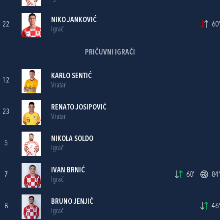
NIKO JANKOVIĆ
22
60'
Igrač
PRIČUVNI IGRAČI
KARLO SENTIĆ
12
Vratar
RENATO JOSIPOVIĆ
23
Vratar
NIKOLA SOLDO
5
Igrač
IVAN BRNIĆ
7
60'
84'
Igrač
BRUNO JENJIĆ
8
46'
Igrač