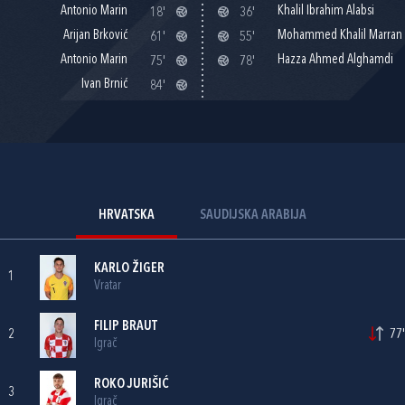
Antonio Marin
Khalil Ibrahim Alabsi
18'
36'
Arijan Brković
Mohammed Khalil Marran
61'
55'
Antonio Marin
Hazza Ahmed Alghamdi
75'
78'
Ivan Brnić
84'
HRVATSKA
SAUDIJSKA ARABIJA
KARLO ŽIGER
1
Vratar
FILIP BRAUT
2
77'
Igrač
ROKO JURIŠIĆ
3
Igrač