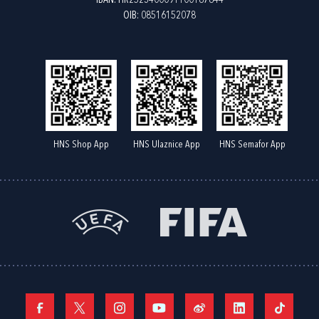
IBAN: HR2523400091100187844
OIB: 08516152078
HNS Shop App
HNS Ulaznice App
HNS Semafor App