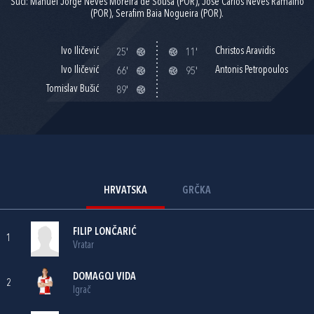
Suci: Manuel Jorge Neves Moreira de Sousa (POR), Jose Carlos Neves Ramalho
(POR), Serafim Baia Nogueira (POR).
Ivo Iličević
Christos Aravidis
25'
11'
Ivo Iličević
Antonis Petropoulos
66'
95'
Tomislav Bušić
89'
HRVATSKA
GRČKA
FILIP LONČARIĆ
1
Vratar
DOMAGOJ VIDA
2
Igrač