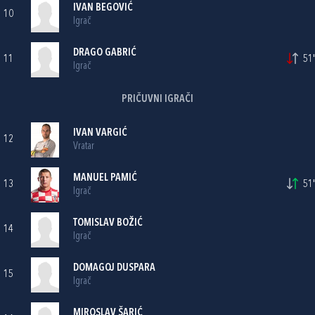
IVAN BEGOVIĆ
10
Igrač
DRAGO GABRIĆ
11
51'
Igrač
PRIČUVNI IGRAČI
IVAN VARGIĆ
12
Vratar
MANUEL PAMIĆ
13
51'
Igrač
TOMISLAV BOŽIĆ
14
Igrač
DOMAGOJ DUSPARA
15
Igrač
MIROSLAV ŠARIĆ