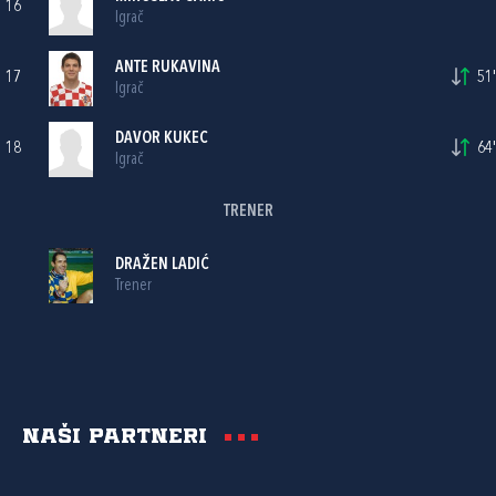
16
Igrač
ANTE RUKAVINA
17
51'
Igrač
DAVOR KUKEC
18
64'
Igrač
TRENER
DRAŽEN LADIĆ
Trener
Naši partneri