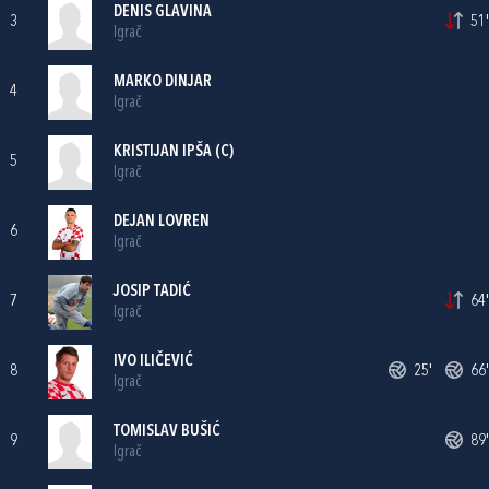
DENIS GLAVINA
3
51'
Igrač
MARKO DINJAR
4
Igrač
KRISTIJAN IPŠA
(C)
5
Igrač
DEJAN LOVREN
6
Igrač
JOSIP TADIĆ
7
64'
Igrač
IVO ILIČEVIĆ
8
25'
66'
Igrač
TOMISLAV BUŠIĆ
9
89'
Igrač