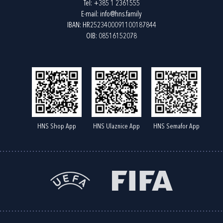
Tel:
+385 1 2361555
E-mail:
info@hns.family
IBAN: HR2523400091100187844
OIB: 08516152078
HNS Shop App
HNS Ulaznice App
HNS Semafor App