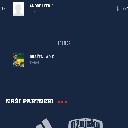
ANDREJ KERIĆ
17
66'
Igrač
TRENER
DRAŽEN LADIĆ
Trener
Naši partneri