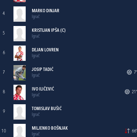
MARKO DINJAR
4
Igrač
KRISTIJAN IPŠA
(C)
5
Igrač
DEJAN LOVREN
6
Igrač
JOSIP TADIĆ
7
7'
Igrač
IVO ILIČEVIĆ
8
21'
Igrač
TOMISLAV BUŠIĆ
9
Igrač
MILJENKO BOŠNJAK
10
66'
Igrač