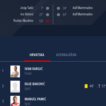
Josip Tadić
Asif Mammadov
7'
34'
Ivo Iličević
Asif Mammadov
21'
67'
Ruslan Abushev
50'
HRVATSKA
AZERBAJDŽAN
IVAN VARGIĆ
1
Vratar
DUJE BAKOVIĆ
2
48'
51'
Igrač
MANUEL PAMIĆ
3
Igrač