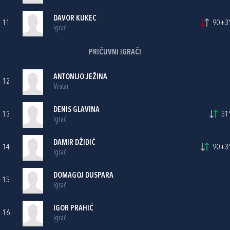
DAVOR KUKEC
11
90+3'
Igrač
PRIČUVNI IGRAČI
ANTONIJO JEŽINA
12
Vratar
DENIS GLAVINA
13
51'
Igrač
DAMIR DŽIDIĆ
14
90+3'
Igrač
DOMAGOJ DUSPARA
15
Igrač
IGOR PRAHIĆ
16
Igrač