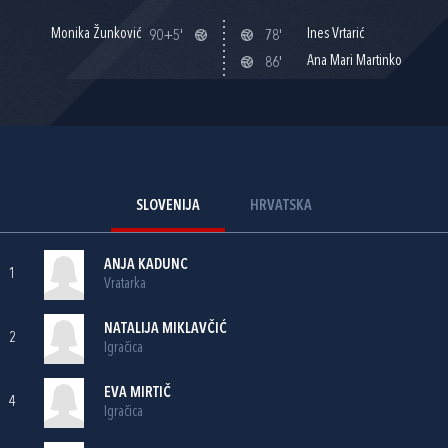
Monika Žunković
Ines Vrtarić
90+5'
78'
Ana Mari Martinko
86'
SLOVENIJA
HRVATSKA
ANJA KADUNC
1
Vratarka
NATALIJA MIKLAVČIĆ
2
Igračica
EVA MIRTIČ
4
Igračica