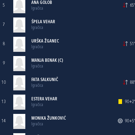
ANA GOLOB
5
65'
Igračica
ŠPELA VEHAR
7
Igračica
URŠKA ŽGANEC
8
51'
Igračica
MANJA BENAK (C)
9
Igračica
FATA SALKUNIČ
10
88'
Igračica
ESTERA VEHAR
13
90+2'
Igračica
MONIKA ŽUNKOVIĆ
14
90+5'
Igračica