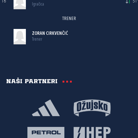
16
51'
Igračica
TRENER
ZORAN CIRKVENČIĆ
Trener
Naši partneri