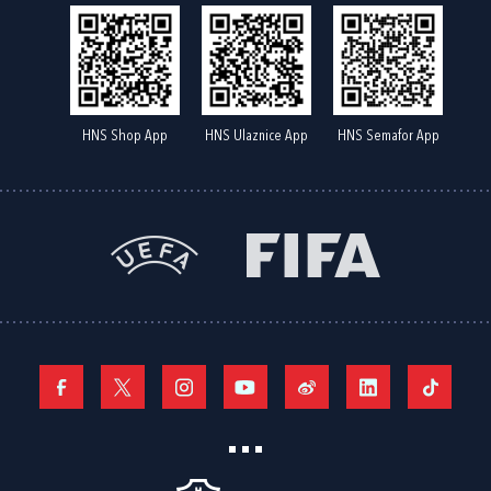
HNS Shop App
HNS Ulaznice App
HNS Semafor App