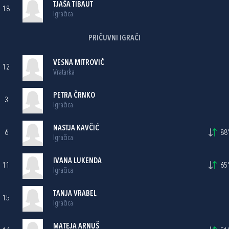
TJAŠA TIBAUT
18
Igračica
PRIČUVNI IGRAČI
VESNA MITROVIČ
12
Vratarka
PETRA ČRNKO
3
Igračica
NASTJA KAVČIĆ
6
88'
Igračica
IVANA LUKENDA
11
65'
Igračica
TANJA VRABEL
15
Igračica
MATEJA ARNUŠ