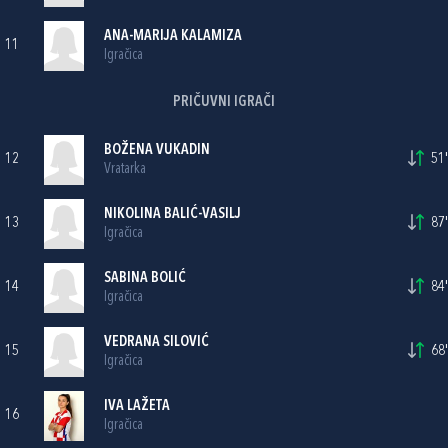
ANA-MARIJA KALAMIZA
11
Igračica
PRIČUVNI IGRAČI
BOŽENA VUKADIN
12
51'
Vratarka
NIKOLINA BALIĆ-VASILJ
13
87'
Igračica
SABINA BOLIĆ
14
84'
Igračica
VEDRANA SILOVIĆ
15
68'
Igračica
IVA LAŽETA
16
Igračica