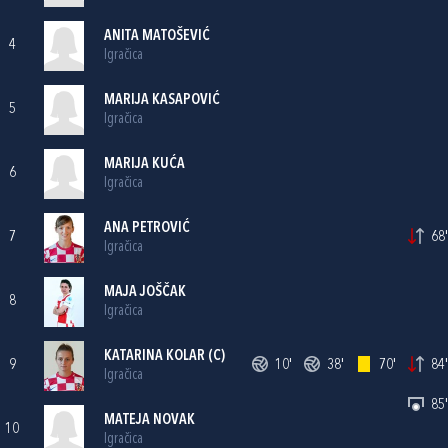
ANITA MATOŠEVIĆ
4
Igračica
MARIJA KASAPOVIĆ
5
Igračica
MARIJA KUĆA
6
Igračica
ANA PETROVIĆ
7
68'
Igračica
MAJA JOŠČAK
8
Igračica
KATARINA KOLAR
(C)
9
10'
38'
70'
84'
Igračica
85'
MATEJA NOVAK
10
Igračica