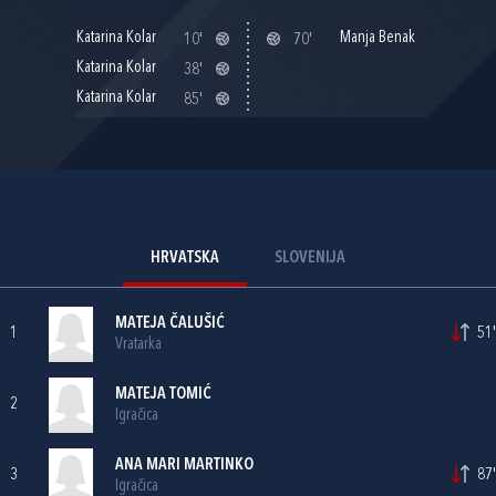
Katarina Kolar
Manja Benak
10'
70'
Katarina Kolar
38'
Katarina Kolar
85'
HRVATSKA
SLOVENIJA
MATEJA ČALUŠIĆ
1
51'
Vratarka
MATEJA TOMIĆ
2
Igračica
ANA MARI MARTINKO
3
87'
Igračica