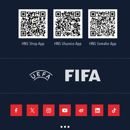
HNS Shop App
HNS Ulaznice App
HNS Semafor App