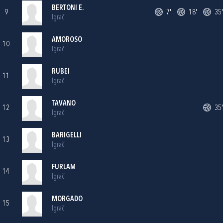
BERTONI E.
9
7'
18'
35'
Igrač
AMOROSO
10
Igrač
RUBEI
11
Igrač
TAVANO
12
35'
Igrač
BARIGELLI
13
Igrač
FURLAM
14
Igrač
MORGADO
15
Igrač