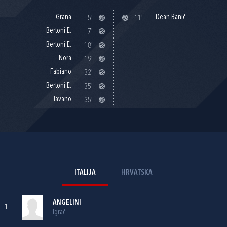
Grana
Dean Banić
5'
11'
Bertoni E.
7'
Bertoni E.
18'
Nora
19'
Fabiano
32'
Bertoni E.
35'
Tavano
35'
ITALIJA
HRVATSKA
ANGELINI
1
Igrač