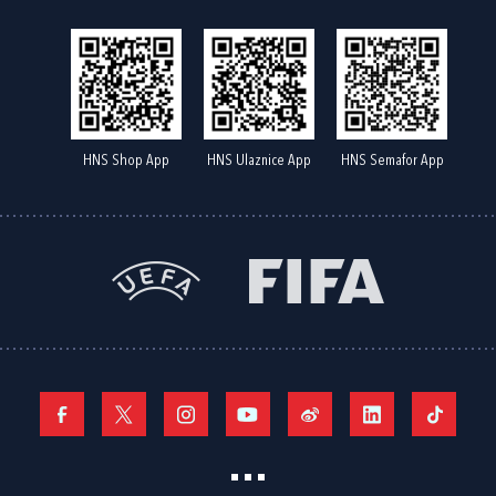
HNS Shop App
HNS Ulaznice App
HNS Semafor App