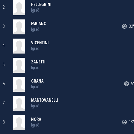
PELLEGRINI
2
Igrač
FABIANO
3
32'
Igrač
VICENTINI
4
Igrač
ZANETTI
5
Igrač
GRANA
6
5'
Igrač
MANTOVANELLI
7
Igrač
NORA
8
19'
Igrač