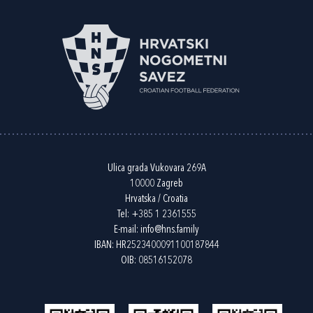
Ulica grada Vukovara 269A
10000 Zagreb
Hrvatska / Croatia
Tel:
+385 1 2361555
E-mail:
info@hns.family
IBAN: HR2523400091100187844
OIB: 08516152078