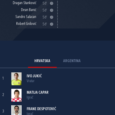
Dragan Stanković
56'
Dean Banić
56'
Sandro Salacan
56'
Robert Grdović
56'
HRVATSKA
ARGENTINA
IVO JUKIĆ
1
Vratar
MATIJA CAPAR
2
Igrač
FRANE DESPOTOVIĆ
3
Igrač