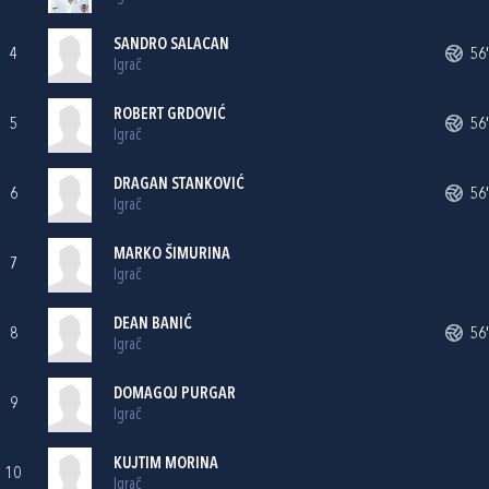
SANDRO SALACAN
4
56'
Igrač
ROBERT GRDOVIĆ
5
56'
Igrač
DRAGAN STANKOVIĆ
6
56'
Igrač
MARKO ŠIMURINA
7
Igrač
DEAN BANIĆ
8
56'
Igrač
DOMAGOJ PURGAR
9
Igrač
KUJTIM MORINA
10
Igrač