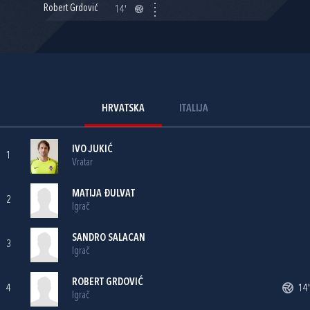
Robert Grdović
14'
HRVATSKA
ITALIJA
IVO JUKIĆ
1
Vratar
MATIJA ĐULVAT
2
Igrač
SANDRO SALACAN
3
Igrač
ROBERT GRDOVIĆ
4
14'
Igrač