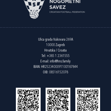
Ulica grada Vukovara 269A
10000 Zagreb
Hrvatska / Croatia
Tel:
+385 1 2361555
E-mail:
info@hns.family
IBAN: HR2523400091100187844
OIB: 08516152078