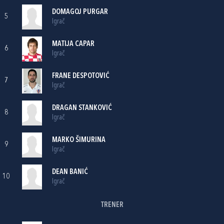
DOMAGOJ PURGAR
5
Igrač
MATIJA CAPAR
6
Igrač
FRANE DESPOTOVIĆ
7
Igrač
DRAGAN STANKOVIĆ
8
Igrač
MARKO ŠIMURINA
9
Igrač
DEAN BANIĆ
10
Igrač
TRENER