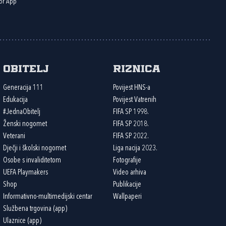
or App
Obitelj
Riznica
Generacija 111
Povijest HNS-a
Edukacija
Povijest Vatrenih
#JednaObitelj
FIFA SP 1998.
Ženski nogomet
FIFA SP 2018.
Veterani
FIFA SP 2022.
Dječji i školski nogomet
Liga nacija 2023.
Osobe s invaliditetom
Fotografije
UEFA Playmakers
Video arhiva
Shop
Publikacije
Informativno-multimedijski centar
Wallpaperi
Službena trgovina (app)
Ulaznice (app)