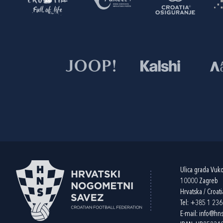
Ulica grada Vuk
10000 Zagreb
Hrvatska / Croati
Tel:
+385 1 23
E-mail:
info@hns