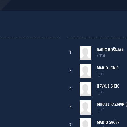
DARIO BOŠNJAK
1
Vratar
MARIO JOKIĆ
3
Igrač
HRVOJE ŠIKIĆ
4
Igrač
MIHAEL PAZMAN
(
5
Igrač
MARIO SAČER
7