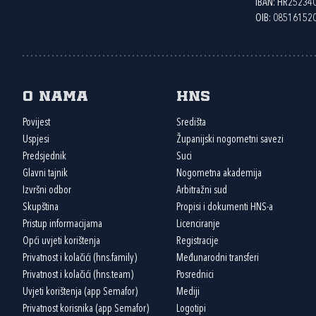
IBAN: HR2523
OIB: 08516152
O nama
HNS
Povijest
Središta
Uspjesi
Županijski nogometni savezi
Predsjednik
Suci
Glavni tajnik
Nogometna akademija
Izvršni odbor
Arbitražni sud
Skupština
Propisi i dokumenti HNS-a
Pristup informacijama
Licenciranje
Opći uvjeti korištenja
Registracije
Privatnost i kolačići (hns.family)
Međunarodni transferi
Privatnost i kolačići (hns.team)
Posrednici
Uvjeti korištenja (app Semafor)
Mediji
Privatnost korisnika (app Semafor)
Logotipi