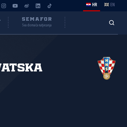
HR
EN
A
SEMAFOR
Sva domaća natjecanja
vatska