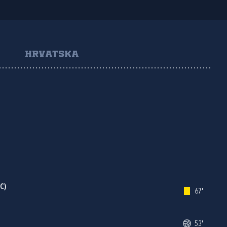
HRVATSKA
C)
67'
53'