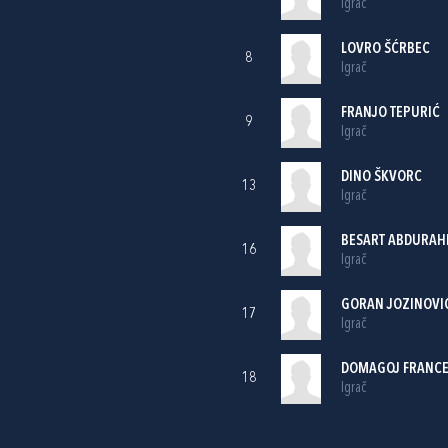
Igrač
LOVRO ŠĆRBEC
8
Igrač
FRANJO TEPURIĆ
9
Igrač
DINO ŠKVORC
13
Igrač
BESART ABDURAH
16
Igrač
GORAN JOZINOVI
17
Igrač
DOMAGOJ FRANCE
18
Igrač