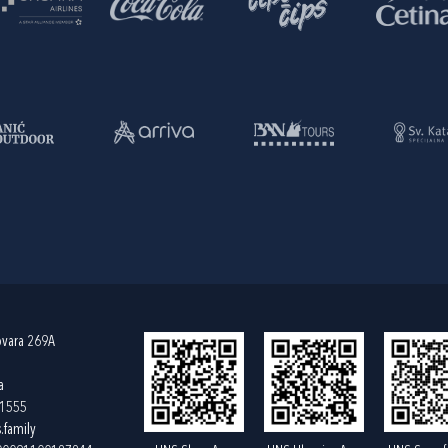
ovara 269A
a
61555
.family