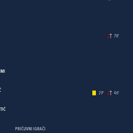
78'
IMI
Ć
29'
46'
TIĆ
PRIČUVNI IGRAČI