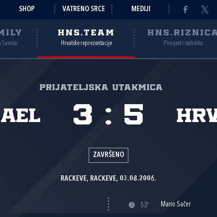
SHOP
VATRENO SRCE
MEDIJI
MILY
HNS.TEAM
HNS.RIZNIC
a Saveza
Hrvatske reprezentacije
Povijest i statistika
Prijateljska utakmica
3
:
5
rael
Hr
ZAVRŠENO
RACKEVE, RACKEVE, 03.08.2006.
Mario Sačer
53'