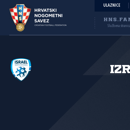
ULAZNICE
HNS.FA
Službena stranic
Iz