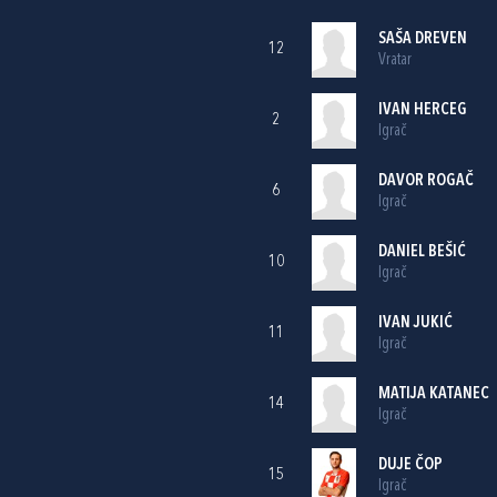
SAŠA DREVEN
12
Vratar
IVAN HERCEG
2
Igrač
DAVOR ROGAČ
6
Igrač
DANIEL BEŠIĆ
10
Igrač
IVAN JUKIĆ
11
Igrač
MATIJA KATANEC
14
Igrač
DUJE ČOP
15
Igrač