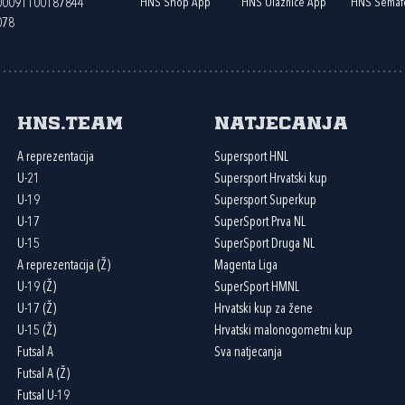
HNS Shop App
HNS Ulaznice App
HNS Semaf
400091100187844
078
HNS.team
Natjecanja
A reprezentacija
Supersport HNL
U-21
Supersport Hrvatski kup
U-19
Supersport Superkup
U-17
SuperSport Prva NL
U-15
SuperSport Druga NL
A reprezentacija (Ž)
Magenta Liga
U-19 (Ž)
SuperSport HMNL
U-17 (Ž)
Hrvatski kup za žene
U-15 (Ž)
Hrvatski malonogometni kup
Futsal A
Sva natjecanja
Futsal A (Ž)
Futsal U-19