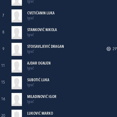
Igrač
CVETIĆANIN LUKA
7
Igrač
STANKOVIĆ NIKOLA
8
Igrač
STOISAVLJEVIĆ DRAGAN
9
29'
Igrač
AJDAR OGNJEN
11
Igrač
SUBOTIĆ LUKA
15
Igrač
MILADINOVIĆ IGOR
16
Igrač
LUKOVIĆ MARKO
20