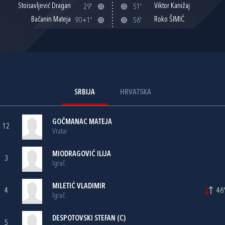
Stoisavljević Dragan
Viktor Kanižaj
29'
51'
Bačanin Mateja
Roko ŠIMIĆ
90+1'
56'
SRBIJA
HRVATSKA
GOČMANAC MATEJA
12
Vratar
MIODRAGOVIĆ ILIJA
3
Igrač
MILETIĆ VLADIMIR
4
46'
Igrač
DESPOTOVSKI STEFAN (C)
5