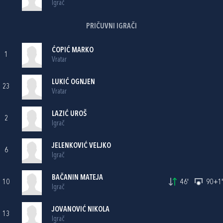
Igrač
PRIČUVNI IGRAČI
ĆOPIĆ MARKO
1
Vratar
LUKIĆ OGNJEN
23
Vratar
LAZIĆ UROŠ
2
Igrač
JELENKOVIĆ VELJKO
6
Igrač
BAČANIN MATEJA
10
46'
90+1'
Igrač
JOVANOVIĆ NIKOLA
13
Igrač