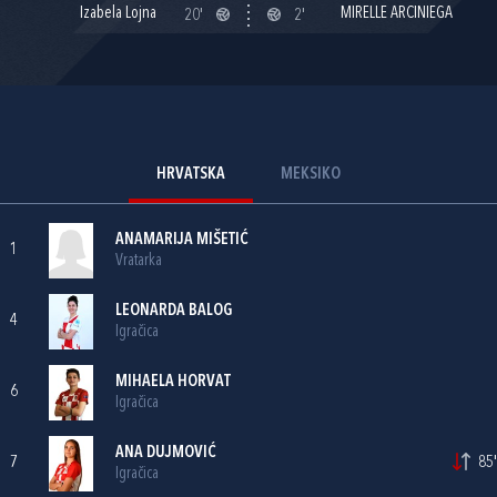
Izabela Lojna
MIRELLE ARCINIEGA
20'
2'
HRVATSKA
MEKSIKO
ANAMARIJA MIŠETIĆ
1
Vratarka
LEONARDA BALOG
4
Igračica
MIHAELA HORVAT
6
Igračica
ANA DUJMOVIĆ
7
85'
Igračica