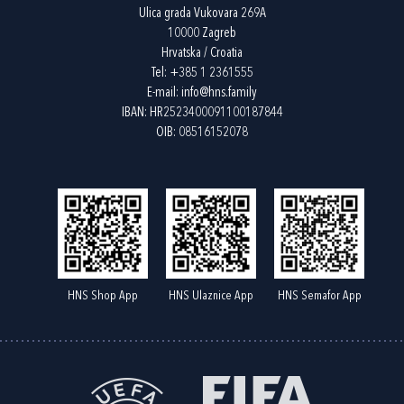
Ulica grada Vukovara 269A
10000 Zagreb
Hrvatska / Croatia
Tel:
+385 1 2361555
E-mail:
info@hns.family
IBAN: HR2523400091100187844
OIB: 08516152078
HNS Shop App
HNS Ulaznice App
HNS Semafor App