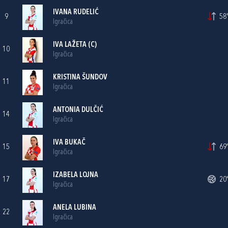
IVANA RUDELIĆ
9
58'
Igračica
IVA LAŽETA
(C)
10
Igračica
KRISTINA ŠUNDOV
11
Igračica
ANTONIA DULČIĆ
14
Igračica
IVA BUKAČ
15
69'
Igračica
IZABELA LOJNA
17
20'
Igračica
ANELA LUBINA
22
Igračica