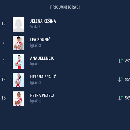
PRIČUVNI IGRAČI
JELENA KEŠINA
12
Vratarka
LEA ZDUNIĆ
2
Igračica
ANA JELENČIĆ
3
69'
Igračica
HELENA SPAJIĆ
13
85'
Igračica
PETRA PEZELJ
16
58'
Igračica