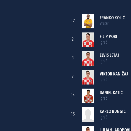
FRANKO KOLIĆ
12
Vratar
FILIP POBI
2
Igrač
ELVIS LETAJ
3
Igrač
VIKTOR KANIŽAJ
7
Igrač
DANIEL KATIĆ
14
Igrač
KARLO BUNGIĆ
15
Igrač
JULIAN JAKOPOVI