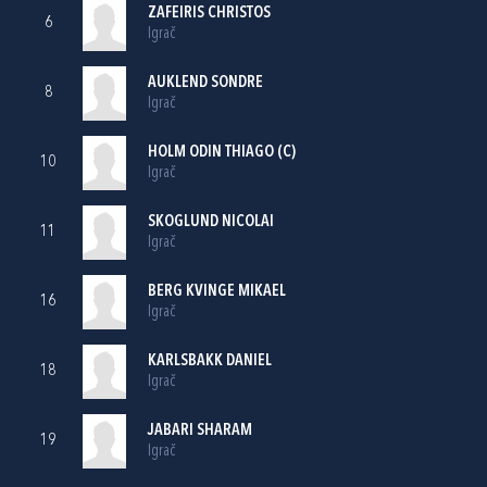
ZAFEIRIS CHRISTOS
6
Igrač
AUKLEND SONDRE
8
Igrač
HOLM ODIN THIAGO (C)
10
Igrač
SKOGLUND NICOLAI
11
Igrač
BERG KVINGE MIKAEL
16
Igrač
KARLSBAKK DANIEL
18
Igrač
JABARI SHARAM
19
Igrač