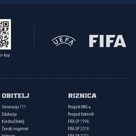
or App
Obitelj
Riznica
Generacija 111
Povijest HNS-a
Edukacija
Povijest Vatrenih
#JednaObitelj
FIFA SP 1998.
Ženski nogomet
FIFA SP 2018.