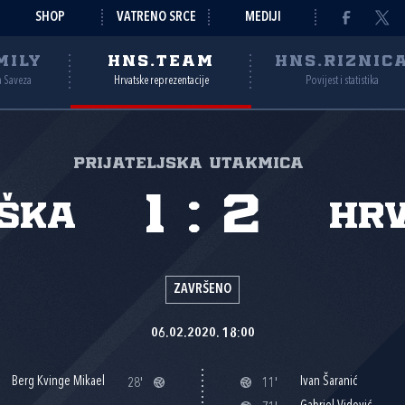
SHOP
VATRENO SRCE
MEDIJI
MILY
HNS.TEAM
HNS.RIZNIC
a Saveza
Hrvatske reprezentacije
Povijest i statistika
Prijateljska utakmica
1
:
2
ška
Hr
ZAVRŠENO
06.02.2020. 18:00
Berg Kvinge Mikael
Ivan Šaranić
28'
11'