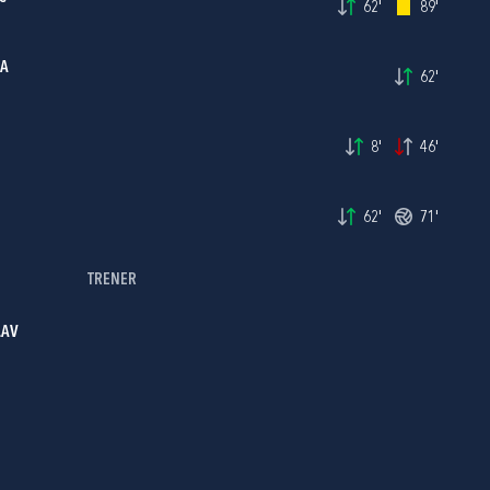
62'
89'
NA
62'
8'
46'
62'
71'
TRENER
LAV