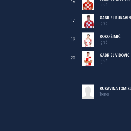
16
Igrač
GABRIEL RUKAVI
17
Igrač
ROKO ŠIMIĆ
19
Igrač
GABRIEL VIDOVIĆ
20
Igrač
RUKAVINA TOMIS
Trener