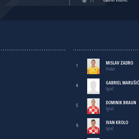
Gabriel Vidović
71'
MISLAV ZADRO
1
Vratar
GABRIEL MARUŠI
4
Igrač
DOMINIK BRAUN
5
Igrač
IVAN KROLO
6
Igrač