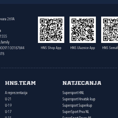
ovara 269A
a
61555
.family
HNS Shop App
HNS Ulaznice App
HNS Semaf
400091100187844
078
HNS.team
Natjecanja
A reprezentacija
Supersport HNL
U-21
Supersport Hrvatski kup
U-19
Supersport Superkup
U-17
SuperSport Prva NL