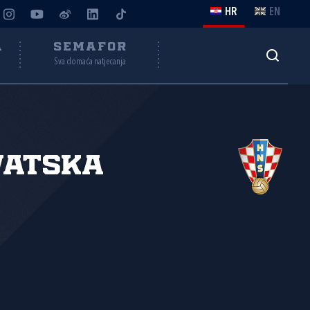
HR
EN
A
SEMAFOR
Sva domaća natjecanja
vatska