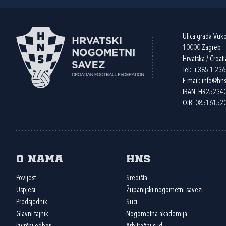
Ulica grada Vuk
10000 Zagreb
Hrvatska / Croati
Tel:
+385 1 23
E-mail:
info@hns
IBAN: HR2523
OIB: 08516152
O nama
HNS
Povijest
Središta
Uspjesi
Županijski nogometni savezi
Predsjednik
Suci
Glavni tajnik
Nogometna akademija