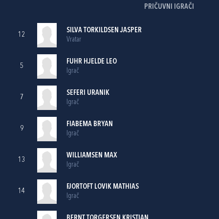
PRIČUVNI IGRAČI
SILVA TORKILDSEN JASPER
12
Vratar
FUHR HJELDE LEO
5
Igrač
SEFERI URANIK
7
Igrač
FIABEMA BRYAN
9
Igrač
WILLIAMSEN MAX
13
Igrač
FJORTOFT LOVIK MATHIAS
14
Igrač
BERNT TORGERSEN KRISTIAN