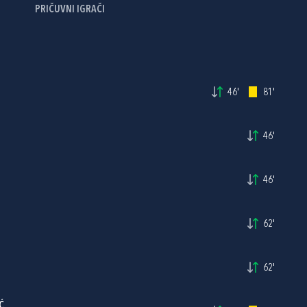
PRIČUVNI IGRAČI
46'
81'
46'
46'
62'
62'
Ć