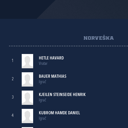
NORVEŠKA
HETLE HAVARD
1
Vratar
BAUER MATHIAS
2
Igrač
KJEILEN STEINSEIDE HENRIK
3
Igrač
KUBROM HAMDE DANIEL
4
Igrač