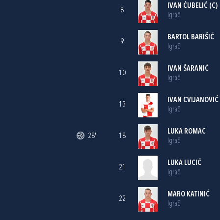
IVAN ĆUBELIĆ
(C)
8
Igrač
BARTOL BARIŠIĆ
9
Igrač
IVAN ŠARANIĆ
10
Igrač
IVAN CVIJANOVIĆ
13
Igrač
LUKA ROMAC
28'
18
Igrač
LUKA LUCIĆ
21
Igrač
MARO KATINIĆ
22
Igrač