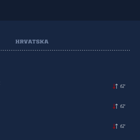
HRVATSKA
Ć
62'
62'
62'