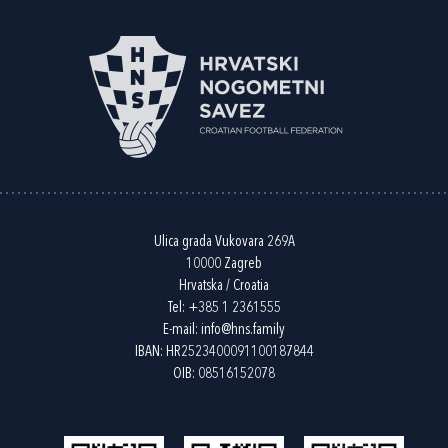
Ulica grada Vukovara 269A
10000 Zagreb
Hrvatska / Croatia
Tel:
+385 1 2361555
E-mail:
info@hns.family
IBAN: HR2523400091100187844
OIB: 08516152078