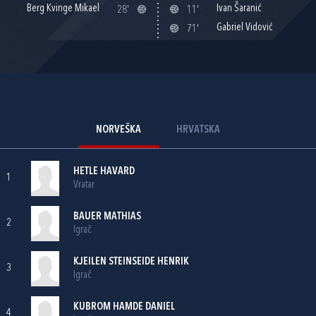
Berg Kvinge Mikael
Ivan Šaranić
28'
11'
Gabriel Vidović
71'
NORVEŠKA
HRVATSKA
HETLE HAVARD
1
Vratar
BAUER MATHIAS
2
Igrač
KJEILEN STEINSEIDE HENRIK
3
Igrač
KUBROM HAMDE DANIEL
4