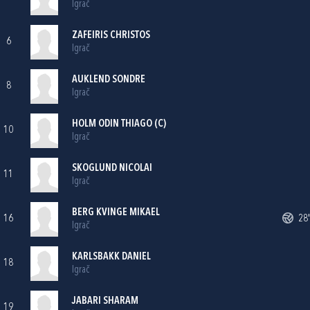
Igrač
ZAFEIRIS CHRISTOS
6
Igrač
AUKLEND SONDRE
8
Igrač
HOLM ODIN THIAGO (C)
10
Igrač
SKOGLUND NICOLAI
11
Igrač
BERG KVINGE MIKAEL
16
28'
Igrač
KARLSBAKK DANIEL
18
Igrač
JABARI SHARAM
19