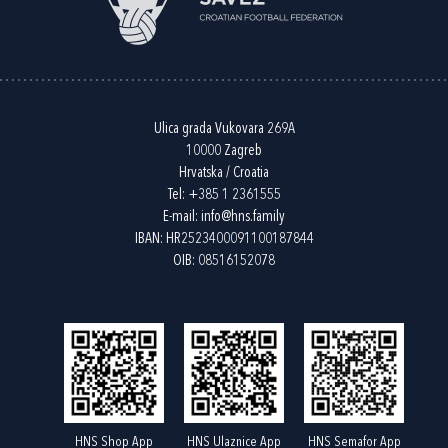
Ulica grada Vukovara 269A
10000 Zagreb
Hrvatska / Croatia
Tel:
+385 1 2361555
E-mail:
info@hns.family
IBAN: HR2523400091100187844
OIB: 08516152078
HNS Shop App
HNS Ulaznice App
HNS Semafor App