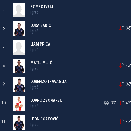
ROMEO IVELJ
5
Igrač
LUKA BARIĆ
6
36'
Igrač
LIAM PRICA
7
Igrač
MATEJ MIJIĆ
8
43'
Igrač
LORENZO TRAVAGLIA
9
36'
Igrač
LOVRO ZVONAREK
10
39'
43'
Igrač
LEON ĆORKOVIĆ
11
43'
Igrač