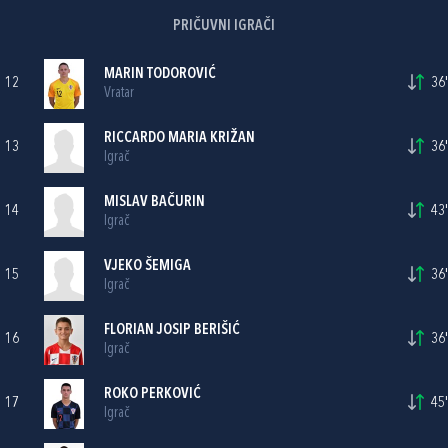
PRIČUVNI IGRAČI
MARIN TODOROVIĆ
12
36'
Vratar
RICCARDO MARIA KRIŽAN
13
36'
Igrač
MISLAV BAČURIN
14
43'
Igrač
VJEKO ŠEMIGA
15
36'
Igrač
FLORIAN JOSIP BERIŠIĆ
16
36'
Igrač
ROKO PERKOVIĆ
17
45'
Igrač