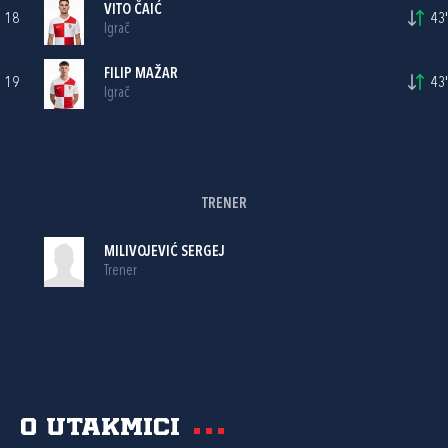
VITO ČAIĆ
18
43'
Igrač
FILIP MAŽAR
19
43'
Igrač
TRENER
MILIVOJEVIĆ SERGEJ
Trener
O utakmici