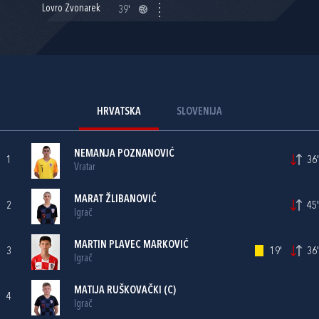
Lovro Zvonarek
39'
HRVATSKA
SLOVENIJA
NEMANJA POZNANOVIĆ
1
36'
Vratar
MARAT ŽLIBANOVIĆ
2
45'
Igrač
MARTIN PLAVEC MARKOVIĆ
3
19'
36'
Igrač
MATIJA RUŠKOVAČKI
(C)
4
Igrač