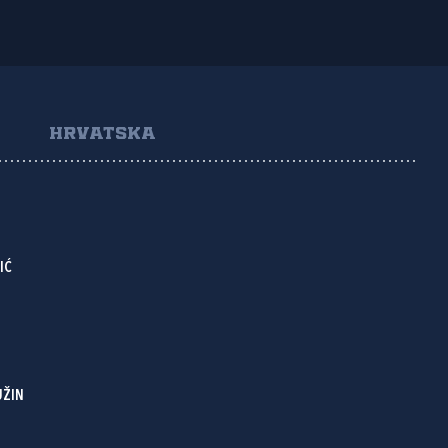
HRVATSKA
IĆ
UŽIN