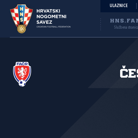
ULAZNICE
HNS.FA
Službena stranic
Če