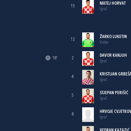
MATEJ HORVAT
15
Igrač
ŽARKO LUKETIN
12
Vratar
DAVOR KANJUH
18'
2
Igrač
KRISTIJAN GRBEŠ
4
Igrač
STJEPAN PERIŠIĆ
5
Igrač
HRVOJE CVJETKOV
8
Igrač
VEDRAN KAZAZIĆ