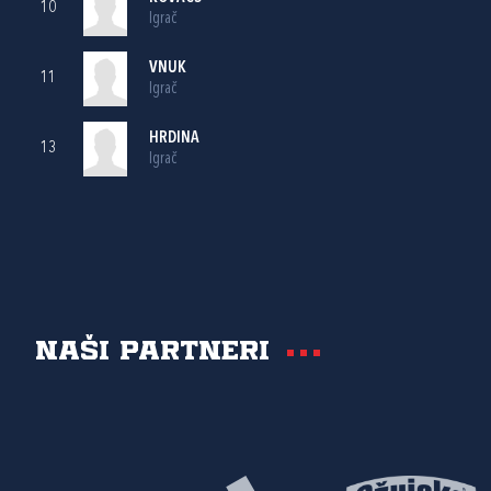
10
Igrač
VNUK
11
Igrač
HRDINA
13
Igrač
Naši partneri