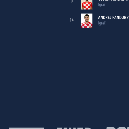
9
Igrač
ANDREJ PANDURE
14
Igrač