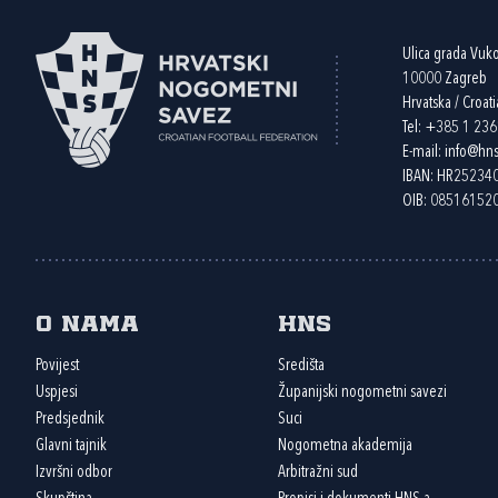
Ulica grada Vuk
10000 Zagreb
Hrvatska / Croati
Tel:
+385 1 23
E-mail:
info@hns
IBAN: HR2523
OIB: 08516152
O nama
HNS
Povijest
Središta
Uspjesi
Županijski nogometni savezi
Predsjednik
Suci
Glavni tajnik
Nogometna akademija
Izvršni odbor
Arbitražni sud