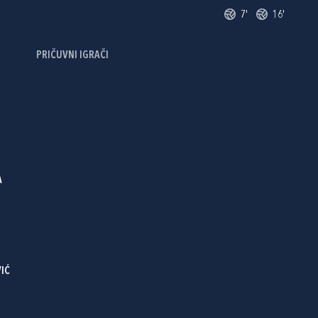
7'
16'
PRIČUVNI IGRAČI
A
IĆ