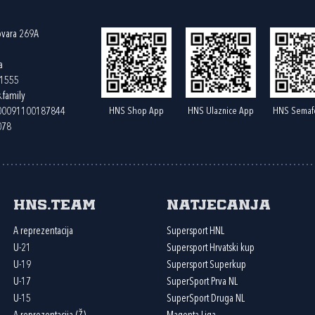
ovara 269A
a
61555
.family
HNS Shop App
HNS Ulaznice App
HNS Semaf
400091100187844
078
HNS.team
Natjecanja
A reprezentacija
Supersport HNL
U-21
Supersport Hrvatski kup
U-19
Supersport Superkup
U-17
SuperSport Prva NL
U-15
SuperSport Druga NL