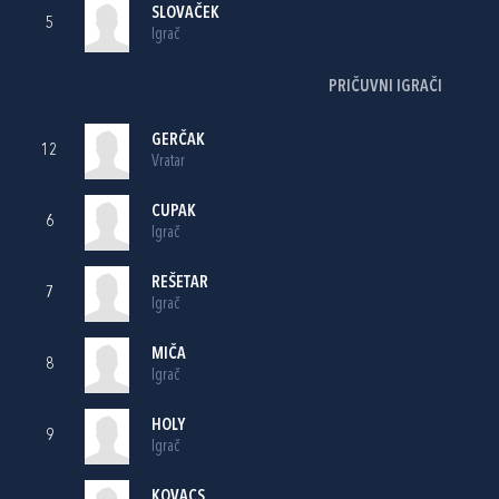
SLOVAČEK
5
Igrač
PRIČUVNI IGRAČI
GERČAK
12
Vratar
CUPAK
6
Igrač
REŠETAR
7
Igrač
MIČA
8
Igrač
HOLY
9
Igrač
KOVACS