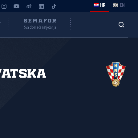
HR
EN
A
SEMAFOR
Sva domaća natjecanja
vatska