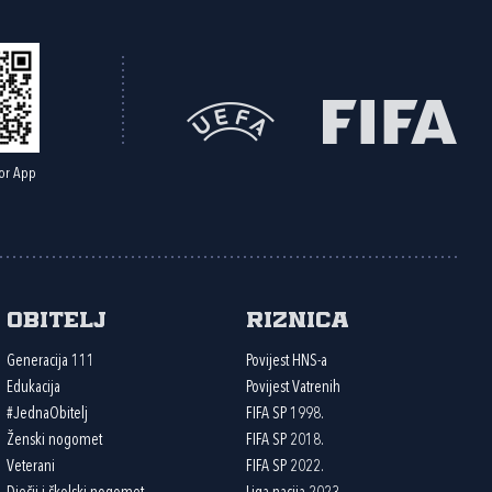
or App
Obitelj
Riznica
Generacija 111
Povijest HNS-a
Edukacija
Povijest Vatrenih
#JednaObitelj
FIFA SP 1998.
Ženski nogomet
FIFA SP 2018.
Veterani
FIFA SP 2022.