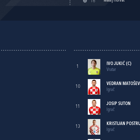
Matej Horvat
16'
IVO JUKIĆ
(C)
1
Vratar
VEDRAN MATOŠEV
10
Igrač
JOSIP SUTON
11
Igrač
KRISTIJAN POSTR
13
Igrač