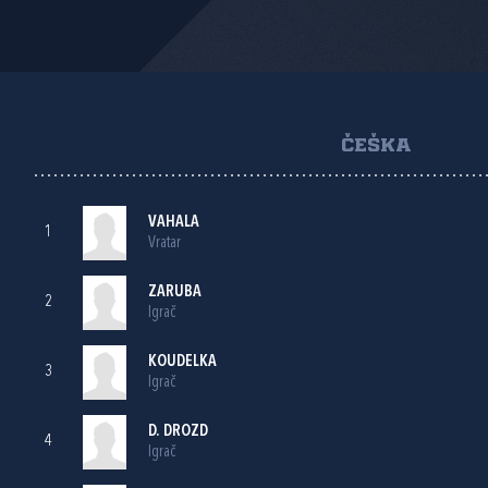
ČEŠKA
VAHALA
1
Vratar
ZARUBA
2
Igrač
KOUDELKA
3
Igrač
D. DROZD
4
Igrač