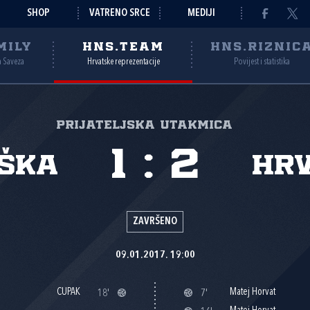
SHOP
VATRENO SRCE
MEDIJI
MILY
HNS.TEAM
HNS.RIZNIC
a Saveza
Hrvatske reprezentacije
Povijest i statistika
Prijateljska utakmica
1
:
2
ška
Hr
ZAVRŠENO
09.01.2017. 19:00
CUPAK
Matej Horvat
18'
7'