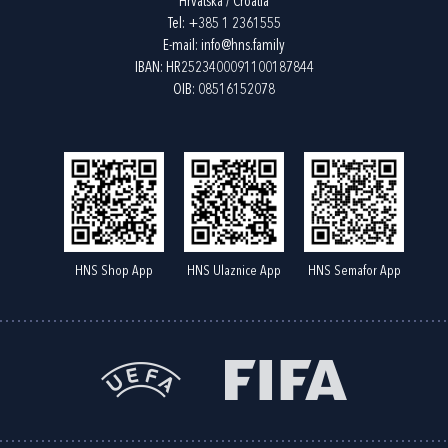
Hrvatska / Croatia
Tel:
+385 1 2361555
E-mail:
info@hns.family
IBAN: HR2523400091100187844
OIB: 08516152078
HNS Shop App
HNS Ulaznice App
HNS Semafor App