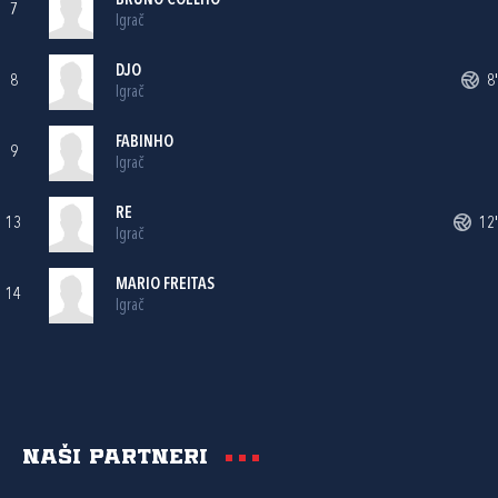
BRUNO COELHO
7
Igrač
DJO
8
8'
Igrač
FABINHO
9
Igrač
RE
13
12'
Igrač
MARIO FREITAS
14
Igrač
Naši partneri