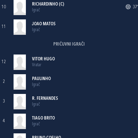
RICHARDINHO (C)
10
37'
Igrač
JOAO MATOS
11
Igrač
PRIČUVNI IGRAČI
VITOR HUGO
12
Vratar
PAULINHO
2
Igrač
R. FERNANDES
3
Igrač
TIAGO BRITO
4
Igrač