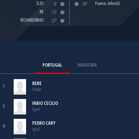
DJO
Franco Jelovčić
8'
24'
RE
12'
RICHARDINHO
37'
PORTUGAL
HRVATSKA
BEBE
1
Vratar
FABIO CECILIO
5
Igrač
PEDRO CARY
6
Igrač