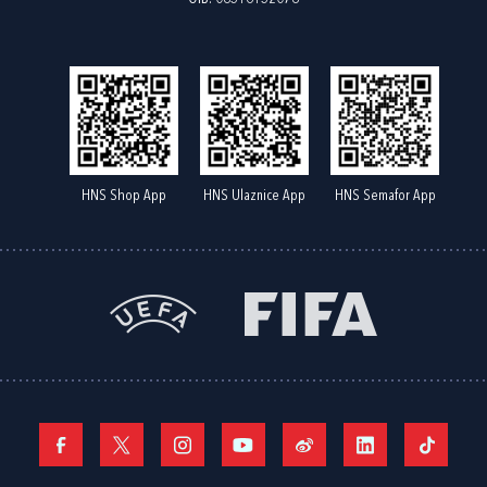
HNS Shop App
HNS Ulaznice App
HNS Semafor App