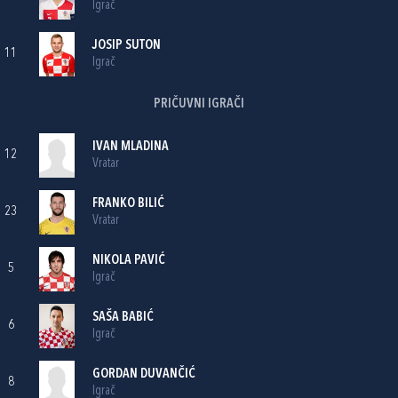
Igrač
JOSIP SUTON
11
Igrač
PRIČUVNI IGRAČI
IVAN MLADINA
12
Vratar
FRANKO BILIĆ
23
Vratar
NIKOLA PAVIĆ
5
Igrač
SAŠA BABIĆ
6
Igrač
GORDAN DUVANČIĆ
8
Igrač