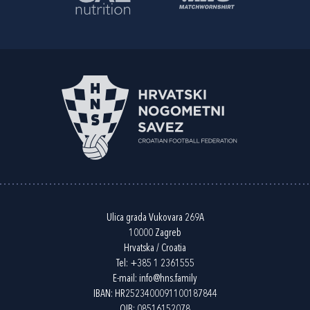
Ulica grada Vukovara 269A
10000 Zagreb
Hrvatska / Croatia
Tel:
+385 1 2361555
E-mail:
info@hns.family
IBAN: HR2523400091100187844
OIB: 08516152078