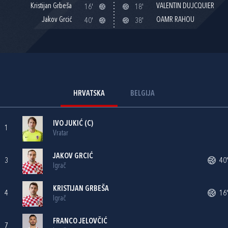
Kristijan Grbeša
VALENTIN DUJCQUIER
16'
18'
Jakov Grcić
OAMR RAHOU
40'
38'
HRVATSKA
BELGIJA
IVO JUKIĆ
(C)
1
Vratar
JAKOV GRCIĆ
3
40'
Igrač
KRISTIJAN GRBEŠA
4
16'
Igrač
FRANCO JELOVČIĆ
7