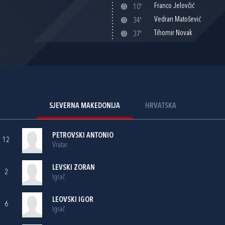
Franco Jelovčić
10'
Vedran Matošević
34'
Tihomir Novak
37'
SJEVERNA MAKEDONIJA
HRVATSKA
PETROVSKI ANTONIO
12
Vratar
LEVSKI ZORAN
2
Igrač
LEOVSKI IGOR
6
Igrač