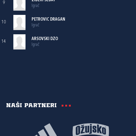
ZIBERI SEDAT
9
Igrač
PETROVIC DRAGAN
10
Igrač
ARSOVSKI DZO
14
Igrač
Naši partneri