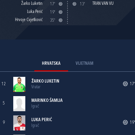
Žarko Luketin
TRAN VAN VU
17'
13'
Luka Perić
19'
Hrvoje Cvjetković
35'
HRVATSKA
VIJETNAM
ŽARKO LUKETIN
12
17'
Vratar
MARINKO ŠAMIJA
5
Igrač
LUKA PERIĆ
9
19'
Igrač