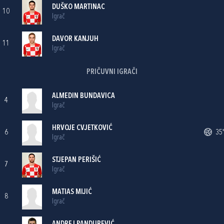
DUŠKO MARTINAC
10
Igrač
DAVOR KANJUH
11
Igrač
PRIČUVNI IGRAČI
ALMEDIN BUNDAVICA
4
Igrač
HRVOJE CVJETKOVIĆ
6
35'
Igrač
STJEPAN PERIŠIĆ
7
Igrač
MATIAS MIJIĆ
8
Igrač