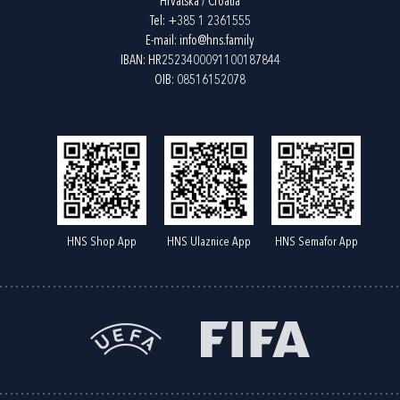
Hrvatska / Croatia
Tel:
+385 1 2361555
E-mail:
info@hns.family
IBAN: HR2523400091100187844
OIB: 08516152078
HNS Shop App
HNS Ulaznice App
HNS Semafor App