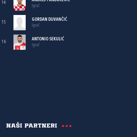
ANDREJ PANDUREVIĆ
14
Igrač
GORDAN DUVANČIĆ
15
Igrač
ANTONIO SEKULIĆ
16
Igrač
Naši partneri