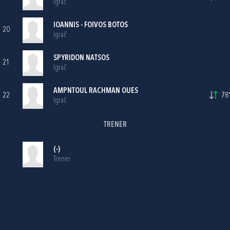
Igrač
IOANNIS - FOIVOS BOTOS
20
Igrač
SPYRIDON NATSOS
21
Igrač
AMPNTOUL RACHMAN OUES
22
78'
Igrač
TRENER
(-)
Trener