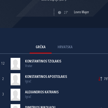
Lovro Majer
27'
GRČKA
HRVATSKA
KONSTANTINOS TZOLAKIS
12
Vratar
KONSTANTINOS APOSTOLAKIS
2
78'
Igrač
ALEXANDROS KATRANIS
3
Igrač
DIMITRIOS NIKOLAOU