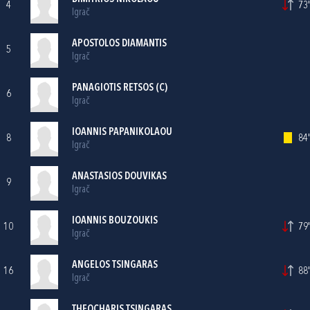
4
73'
Igrač
APOSTOLOS DIAMANTIS
5
Igrač
PANAGIOTIS RETSOS (C)
6
Igrač
IOANNIS PAPANIKOLAOU
8
84'
Igrač
ANASTASIOS DOUVIKAS
9
Igrač
IOANNIS BOUZOUKIS
10
79'
Igrač
ANGELOS TSINGARAS
16
88'
Igrač
THEOCHARIS TSINGARAS