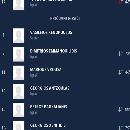
17
46'
Igrač
PRIČUVNI IGRAČI
VASILEIOS XENOPOULOS
1
Vratar
DIMITRIOS EMMANOUILIDIS
7
73'
Igrač
MARIOUS VROUSAI
11
46'
Igrač
GEORGIOS ANTZOULAS
14
Igrač
PETROS BAGKALIANIS
15
88'
Igrač
GEORGIOS XENITIDIS
18
79'