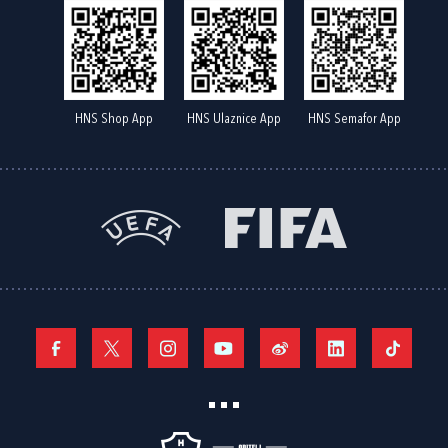
HNS Shop App
HNS Ulaznice App
HNS Semafor App