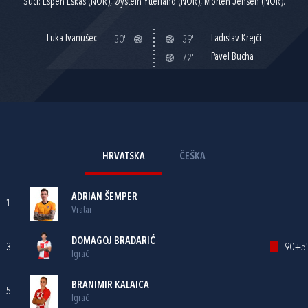
Suci: Espen Eskås (NOR), Øystein Ytterland (NOR), Morten Jensen (NOR).
Luka Ivanušec
Ladislav Krejčí
30'
39'
Pavel Bucha
72'
HRVATSKA
ČEŠKA
ADRIAN ŠEMPER
1
Vratar
DOMAGOJ BRADARIĆ
3
90+5'
Igrač
BRANIMIR KALAICA
5
Igrač