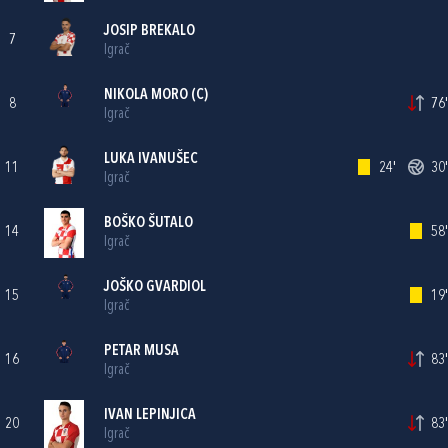
JOSIP BREKALO
7
Igrač
NIKOLA MORO
(C)
8
76'
Igrač
LUKA IVANUŠEC
11
24'
30'
Igrač
BOŠKO ŠUTALO
14
58'
Igrač
JOŠKO GVARDIOL
15
19'
Igrač
PETAR MUSA
16
83'
Igrač
IVAN LEPINJICA
20
83'
Igrač