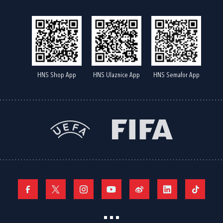
HNS Shop App
HNS Ulaznice App
HNS Semafor App