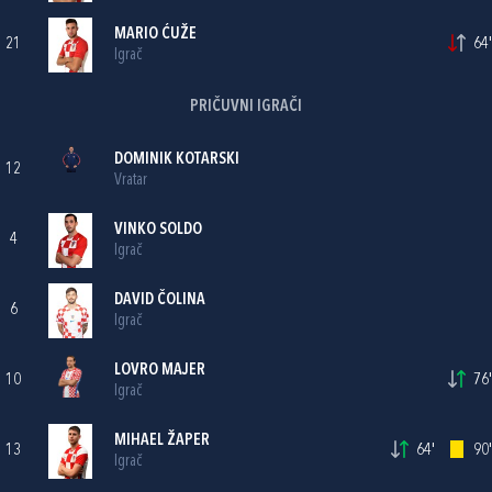
MARIO ĆUŽE
21
64'
Igrač
PRIČUVNI IGRAČI
DOMINIK KOTARSKI
12
Vratar
VINKO SOLDO
4
Igrač
DAVID ČOLINA
6
Igrač
LOVRO MAJER
10
76'
Igrač
MIHAEL ŽAPER
13
64'
90'
Igrač