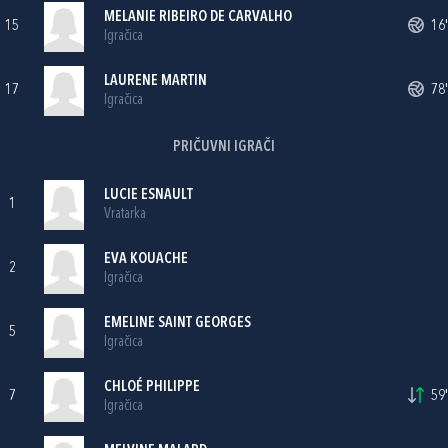
MELANIE RIBEIRO DE CARVALHO
15
16'
Igračica
LAURENE MARTIN
17
78'
Igračica
PRIČUVNI IGRAČI
LUCIE ESNAULT
1
Vratarka
EVA KOUACHE
2
Igračica
EMELINE SAINT GEORGES
5
Igračica
CHLOÉ PHILIPPE
7
59'
Igračica