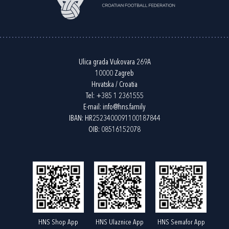
Ulica grada Vukovara 269A
10000 Zagreb
Hrvatska / Croatia
Tel:
+385 1 2361555
E-mail:
info@hns.family
IBAN: HR2523400091100187844
OIB: 08516152078
HNS Shop App
HNS Ulaznice App
HNS Semafor App