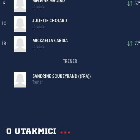
MELVINE MALARD
9
57'
Igračica
JULIETTE CHOTARD
10
Igračica
MICKAELLA CARDIA
18
77'
Igračica
TRENER
SANDRINE SOUBEYRAND ((FRA))
Trener
O utakmici