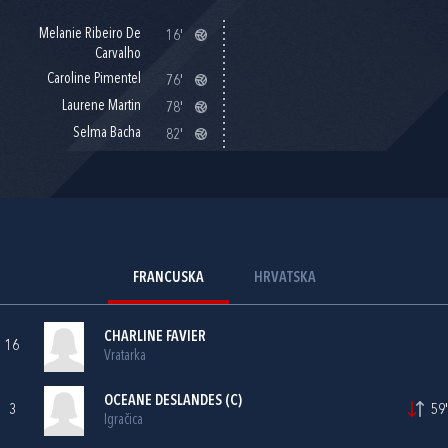
Melanie Ribeiro De
16'
Carvalho
Caroline Pimentel
76'
Laurene Martin
78'
Selma Bacha
82'
FRANCUSKA
HRVATSKA
CHARLINE FAVIER
16
Vratarka
OCEANE DESLANDES (C)
3
59'
Igračica