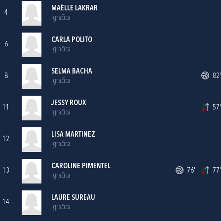
MAËLLE LAKRAR
4
Igračica
CARLA POLITO
6
Igračica
SELMA BACHA
8
82'
Igračica
JESSY ROUX
11
57'
Igračica
LISA MARTINEZ
12
Igračica
CAROLINE PIMENTEL
13
76'
77'
Igračica
LAURE SUREAU
14
Igračica