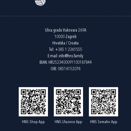
Ulica grada Vukovara 269A
10000 Zagreb
Hrvatska / Croatia
Tel:
+385 1 2361555
E-mail:
info@hns.family
IBAN: HR2523400091100187844
OIB: 08516152078
HNS Shop App
HNS Ulaznice App
HNS Semafor App