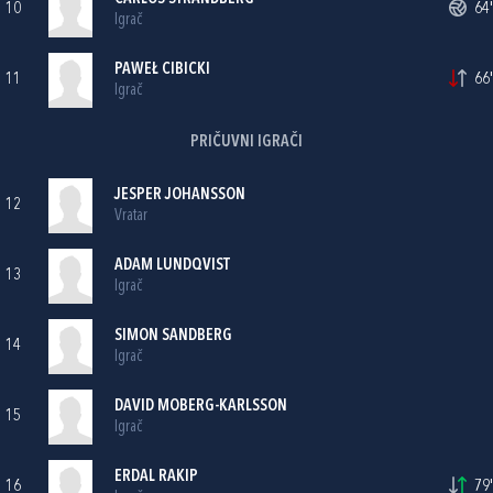
10
64'
Igrač
PAWEŁ CIBICKI
11
66'
Igrač
PRIČUVNI IGRAČI
JESPER JOHANSSON
12
Vratar
ADAM LUNDQVIST
13
Igrač
SIMON SANDBERG
14
Igrač
DAVID MOBERG-KARLSSON
15
Igrač
ERDAL RAKIP
16
79'