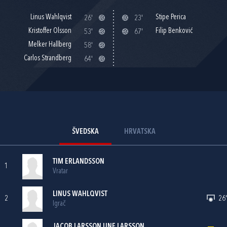
Linus Wahlqvist
Stipe Perica
26'
23'
Kristoffer Olsson
Filip Benković
53'
67'
Melker Hallberg
58'
Carlos Strandberg
64'
ŠVEDSKA
HRVATSKA
TIM ERLANDSSON
1
Vratar
LINUS WAHLQVIST
2
26'
Igrač
JACOB LARSSON UNE LARSSON