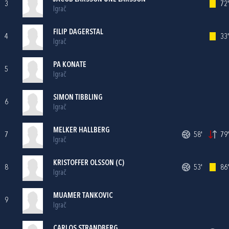
3
72'
Igrač
FILIP DAGERSTAL
4
33'
Igrač
PA KONATE
5
Igrač
SIMON TIBBLING
6
Igrač
MELKER HALLBERG
7
58'
79'
Igrač
KRISTOFFER OLSSON (C)
8
53'
86'
Igrač
MUAMER TANKOVIC
9
Igrač
CARLOS STRANDBERG