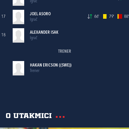
Igrač
JOEL ASORO
17
66'
79'
88'
Igrač
ALEXANDER ISAK
18
Igrač
TRENER
HAKAN ERICSON ((SWE))
Trener
O utakmici