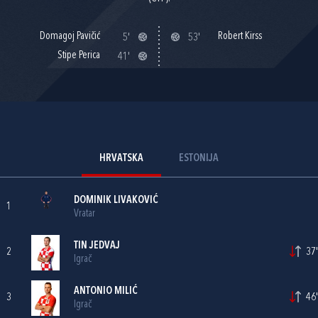
Domagoj Pavičić
Robert Kirss
5'
53'
Stipe Perica
41'
HRVATSKA
ESTONIJA
DOMINIK LIVAKOVIĆ
1
Vratar
TIN JEDVAJ
2
37'
Igrač
ANTONIO MILIĆ
3
46'
Igrač