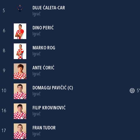
DUJE ĆALETA-CAR
5
Igrač
DINO PERIĆ
6
Igrač
MARKO ROG
8
Igrač
ANTE ĆORIĆ
9
Igrač
DOMAGOJ PAVIČIĆ
(C)
10
5'
Igrač
FILIP KROVINOVIĆ
16
Igrač
FRAN TUDOR
17
Igrač