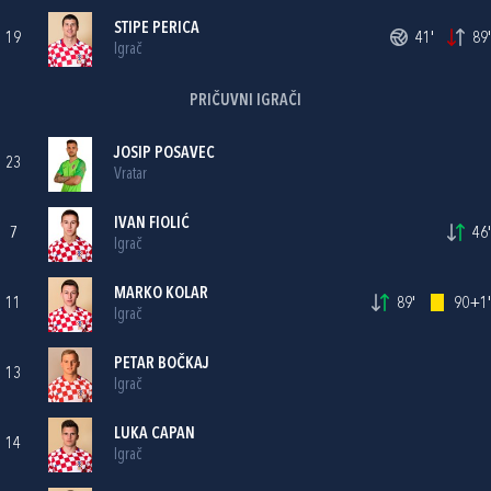
STIPE PERICA
19
41'
89'
Igrač
PRIČUVNI IGRAČI
JOSIP POSAVEC
23
Vratar
IVAN FIOLIĆ
7
46'
Igrač
MARKO KOLAR
11
89'
90+1'
Igrač
PETAR BOČKAJ
13
Igrač
LUKA CAPAN
14
Igrač