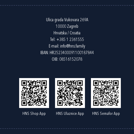
Ulica grada Vukovara 269A
10000 Zagreb
Hrvatska / Croatia
Tel:
+385 1 2361555
E-mail:
info@hns.family
IBAN: HR2523400091100187844
OIB: 08516152078
HNS Shop App
HNS Ulaznice App
HNS Semafor App