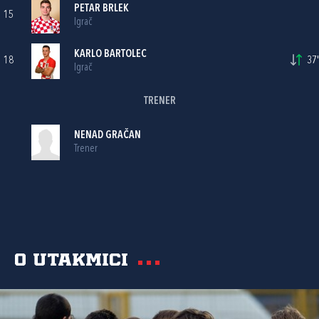
PETAR BRLEK
15
Igrač
KARLO BARTOLEC
18
37'
Igrač
TRENER
NENAD GRAČAN
Trener
O utakmici