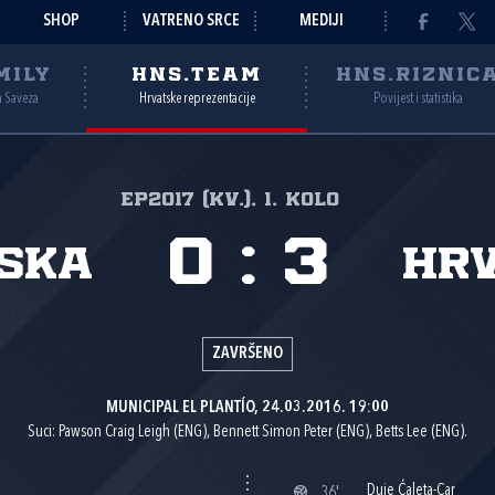
SHOP
VATRENO SRCE
MEDIJI
MILY
HNS.TEAM
HNS.RIZNIC
a Saveza
Hrvatske reprezentacije
Povijest i statistika
EP2017 (kv.), 1. kolo
0
:
3
ska
Hr
ZAVRŠENO
MUNICIPAL EL PLANTÍO, 24.03.2016. 19:00
Suci: Pawson Craig Leigh (ENG), Bennett Simon Peter (ENG), Betts Lee (ENG).
Duje Ćaleta-Car
36'