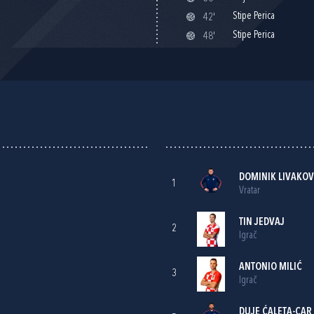
Stipe Perica
42'
Stipe Perica
48'
DOMINIK LIVAKOV
1
Vratar
TIN JEDVAJ
2
Igrač
ANTONIO MILIĆ
3
Igrač
DUJE ĆALETA-CAR