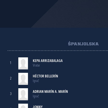
ŠPANJOLSKA
KEPA ARRIZABALAGA
1
Vratar
HÉCTOR BELLERÍN
2
Igrač
ADRIAN MARÍN A. MARÍN
3
Igrač
JONNY