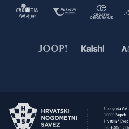
Ulica grada Vuk
10000 Zagreb
Hrvatska / Croati
Tel:
+385 1 23