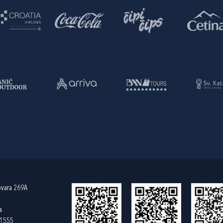
ovara 269A
a
61555