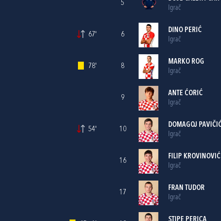
5
Igrač
DINO PERIĆ
67'
6
Igrač
MARKO ROG
78'
8
Igrač
ANTE ĆORIĆ
9
Igrač
DOMAGOJ PAVIČI
54'
10
Igrač
FILIP KROVINOVIĆ
16
Igrač
FRAN TUDOR
17
Igrač
STIPE PERICA