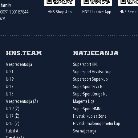
.family
HNS Shop App
HNS Ulaznice App
HNS Semaf
400091100187844
078
HNS.team
Natjecanja
A reprezentacija
Supersport HNL
U-21
Supersport Hrvatski kup
U-19
Supersport Superkup
U-17
SuperSport Prva NL
U-15
SuperSport Druga NL
A reprezentacija (Ž)
Magenta Liga
U-19 (Ž)
SuperSport HMNL
U-17 (Ž)
Hrvatski kup za žene
U-15 (Ž)
Hrvatski malonogometni kup
Futsal A
Sva natjecanja