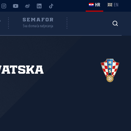
HR
EN
A
SEMAFOR
Sva domaća natjecanja
vatska