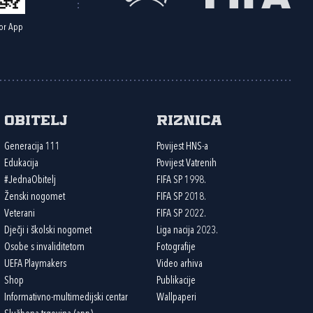
or App
Obitelj
Riznica
Generacija 111
Povijest HNS-a
Edukacija
Povijest Vatrenih
#JednaObitelj
FIFA SP 1998.
Ženski nogomet
FIFA SP 2018.
Veterani
FIFA SP 2022.
Dječji i školski nogomet
Liga nacija 2023.
Osobe s invaliditetom
Fotografije
UEFA Playmakers
Video arhiva
Shop
Publikacije
Informativno-multimedijski centar
Wallpaperi