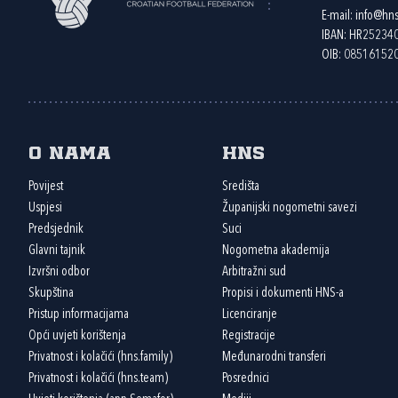
E-mail:
info@hns
IBAN: HR2523
OIB: 08516152
O nama
HNS
Povijest
Središta
Uspjesi
Županijski nogometni savezi
Predsjednik
Suci
Glavni tajnik
Nogometna akademija
Izvršni odbor
Arbitražni sud
Skupština
Propisi i dokumenti HNS-a
Pristup informacijama
Licenciranje
Opći uvjeti korištenja
Registracije
Privatnost i kolačići (hns.family)
Međunarodni transferi
Privatnost i kolačići (hns.team)
Posrednici