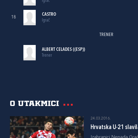
Igrač
CASTRO
18
Igrač
TRENER
ALBERT CELADES ((ESP))
Trener
O utakmici
24.03.2016.
Hrvatska U-21 slavil
Izabranici Nenada Grača