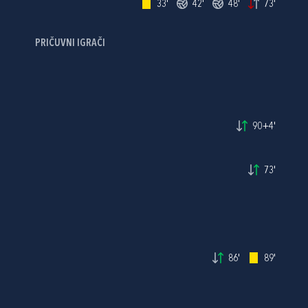
33'
42'
48'
73'
PRIČUVNI IGRAČI
90+4'
73'
86'
89'