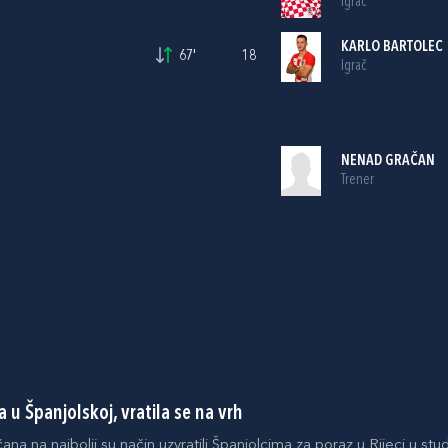
Igrač
KARLO BARTOLEC
67'
18
Igrač
NENAD GRAČAN
Trener
a u Španjolskoj, vratila se na vrh
na na najbolji su način uzvratili Španjolcima za poraz u Rijeci u stu