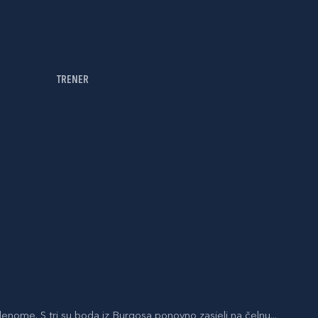
TRENER
denome. S tri su boda iz Burgosa ponovno zasjeli na čelnu...