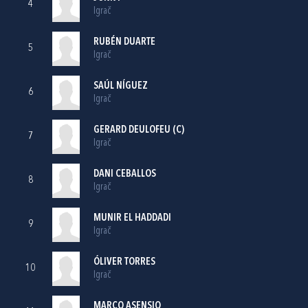
4
Igrač
RUBÉN DUARTE
5
Igrač
SAÚL NÍGUEZ
6
Igrač
GERARD DEULOFEU (C)
7
Igrač
DANI CEBALLOS
8
Igrač
MUNIR EL HADDADI
9
Igrač
ÓLIVER TORRES
10
Igrač
MARCO ASENSIO