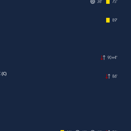
36'
75'
89'
90+4'
Ć
(C)
86'