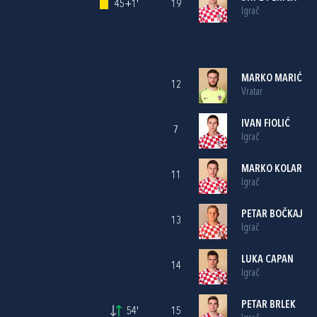
45+1'
19
Igrač
MARKO MARIĆ
12
Vratar
IVAN FIOLIĆ
7
Igrač
MARKO KOLAR
11
Igrač
PETAR BOČKAJ
13
Igrač
LUKA CAPAN
14
Igrač
PETAR BRLEK
54'
15