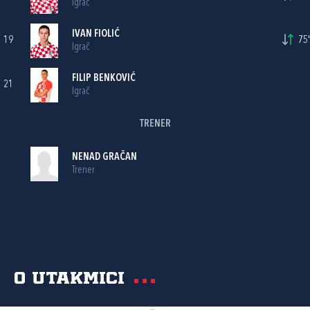
Igrač
IVAN FIOLIĆ
19
75'
Igrač
FILIP BENKOVIĆ
21
Igrač
TRENER
NENAD GRAČAN
Trener
O utakmici