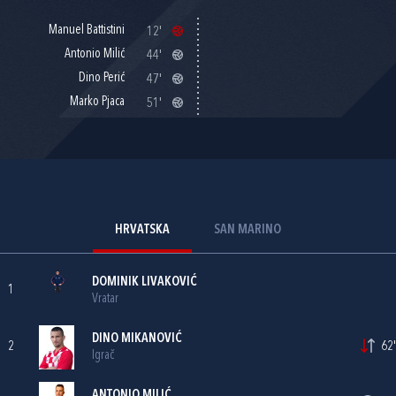
Manuel Battistini
12'
Antonio Milić
44'
Dino Perić
47'
Marko Pjaca
51'
HRVATSKA
SAN MARINO
DOMINIK LIVAKOVIĆ
1
Vratar
DINO MIKANOVIĆ
2
62'
Igrač
ANTONIO MILIĆ