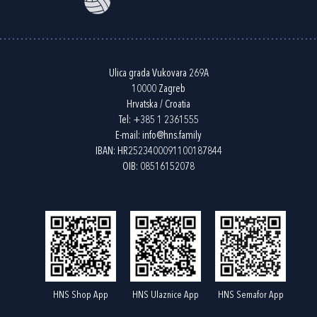
Ulica grada Vukovara 269A
10000 Zagreb
Hrvatska / Croatia
Tel:
+385 1 2361555
E-mail:
info@hns.family
IBAN: HR2523400091100187844
OIB: 08516152078
HNS Shop App
HNS Ulaznice App
HNS Semafor App