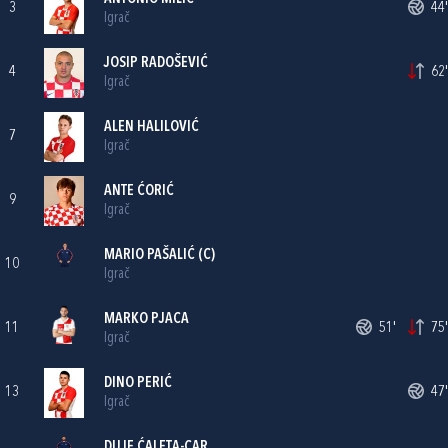
3
44'
Igrač
JOSIP RADOŠEVIĆ
4
62'
Igrač
ALEN HALILOVIĆ
7
Igrač
ANTE ĆORIĆ
9
Igrač
MARIO PAŠALIĆ
(C)
10
Igrač
MARKO PJACA
11
51'
75'
Igrač
DINO PERIĆ
13
47'
Igrač
DUJE ĆALETA-CAR