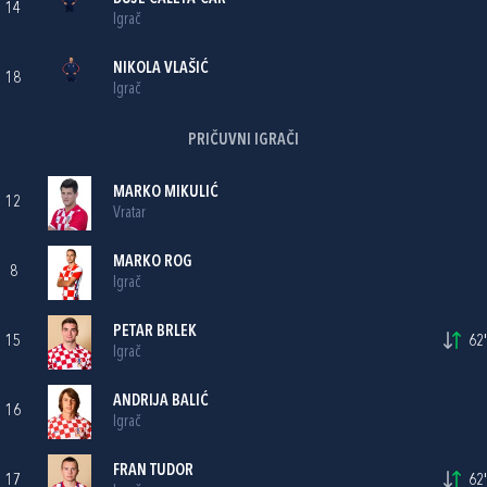
14
Igrač
NIKOLA VLAŠIĆ
18
Igrač
PRIČUVNI IGRAČI
MARKO MIKULIĆ
12
Vratar
MARKO ROG
8
Igrač
PETAR BRLEK
15
62'
Igrač
ANDRIJA BALIĆ
16
Igrač
FRAN TUDOR
17
62'