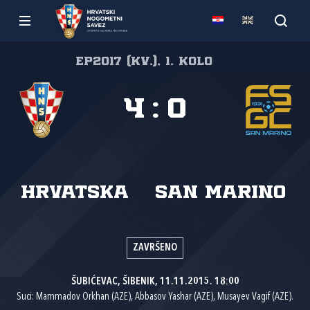
EP2017 (kv.), 1. kolo
4
:
0
Hrvatska
San Marino
ZAVRŠENO
ŠUBIĆEVAC, ŠIBENIK, 11.11.2015. 18:00
Suci: Mammadov Orkhan (AZE), Abbasov Yashar (AZE), Musayev Vagif (AZE).