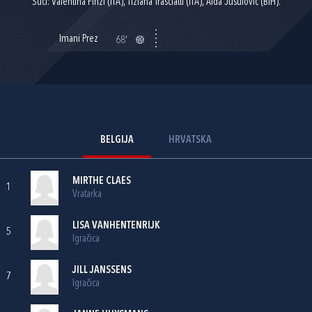
Suci: Valentina Finzi (ITA), Tiziana Trasciatti (ITA), Aida Jusufović (BIH).
Imani Prez
68'
BELGIJA
HRVATSKA
MIRTHE CLAES
1
Vratarka
LISA VANHENTENRIJK
5
Igračica
JILL JANSSENS
7
Igračica