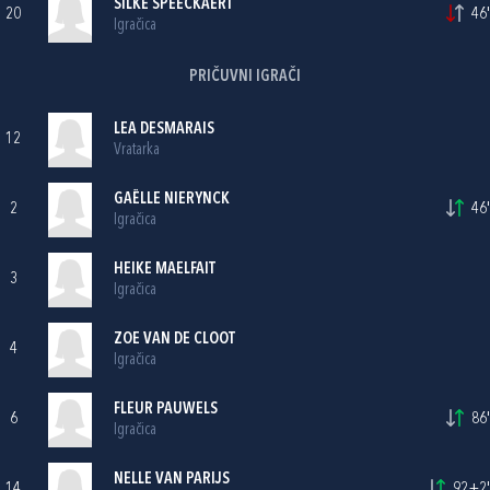
SILKE SPEECKAERT
20
46'
Igračica
PRIČUVNI IGRAČI
LEA DESMARAIS
12
Vratarka
GAËLLE NIERYNCK
2
46'
Igračica
HEIKE MAELFAIT
3
Igračica
ZOE VAN DE CLOOT
4
Igračica
FLEUR PAUWELS
6
86'
Igračica
NELLE VAN PARIJS
14
92+2'