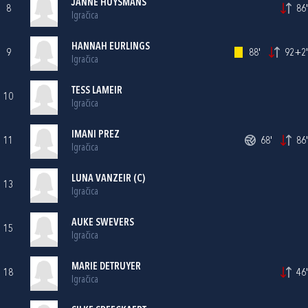
JANNE HUYSMANS
8
86'
Igračica
HANNAH EURLINGS
9
88'
92+2'
Igračica
TESS LAMEIR
10
Igračica
IMANI PREZ
11
68'
86'
Igračica
LUNA VANZEIR (C)
13
Igračica
AUKE SWEVERS
15
Igračica
MARIE DETRUYER
18
46'
Igračica