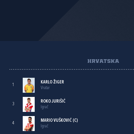
HRVATSKA
KARLO ŽIGER
1
Vratar
ROKO JURIŠIĆ
3
Igrač
MARIO VUŠKOVIĆ
(C)
4
Igrač