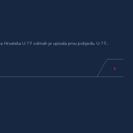
 a Hrvatska U-19 odmah je upisala prvu pobjedu. U-19...