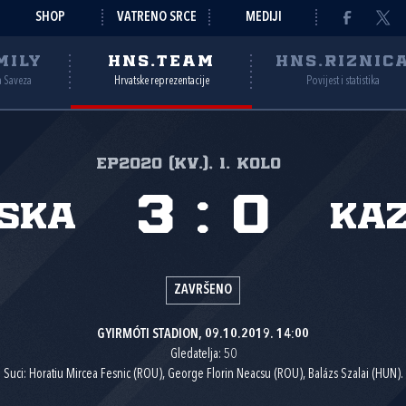
SHOP
VATRENO SRCE
MEDIJI
MILY
HNS.TEAM
HNS.RIZNIC
a Saveza
Hrvatske reprezentacije
Povijest i statistika
EP2020 (kv.), 1. kolo
3
:
0
ska
Ka
ZAVRŠENO
GYIRMÓTI STADION, 09.10.2019. 14:00
Gledatelja: 50
Suci: Horatiu Mircea Fesnic (ROU), George Florin Neacsu (ROU), Balázs Szalai (HUN).