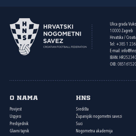
Ulica grada Vuk
10000 Zagreb
Hrvatska / Croati
Tel:
+385 1 23
E-mail:
info@hns
IBAN: HR2523
OIB: 08516152
O nama
HNS
Povijest
Središta
Uspjesi
Županijski nogometni savezi
Predsjednik
Suci
Glavni tajnik
Nogometna akademija