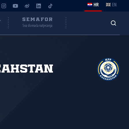
HR
EN
A
SEMAFOR
Sva domaća natjecanja
zahstan