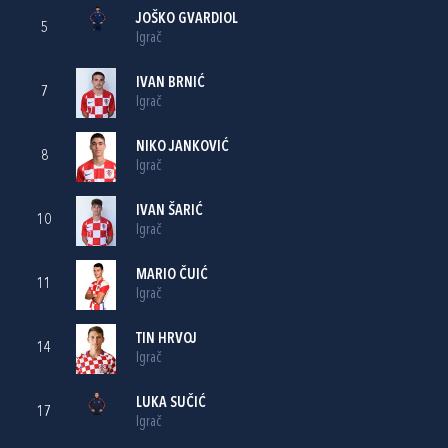
JOŠKO GVARDIOL
5
Igrač
IVAN BRNIĆ
7
Igrač
NIKO JANKOVIĆ
8
Igrač
IVAN ŠARIĆ
10
Igrač
MARIO ČUIĆ
11
Igrač
TIN HRVOJ
14
Igrač
LUKA SUČIĆ
17
Igrač