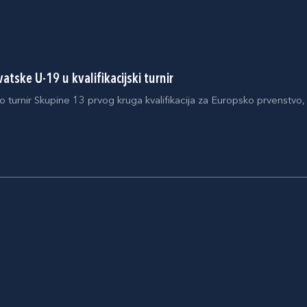
atske U-19 u kvalifikacijski turnir
 turnir Skupine 13 prvog kruga kvalifikacija za Europsko prvenstvo,