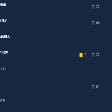
ZHAN
77'
EYEV
68'
UMABEK
YANOV
3'
77'
 (C)
84'
DAN