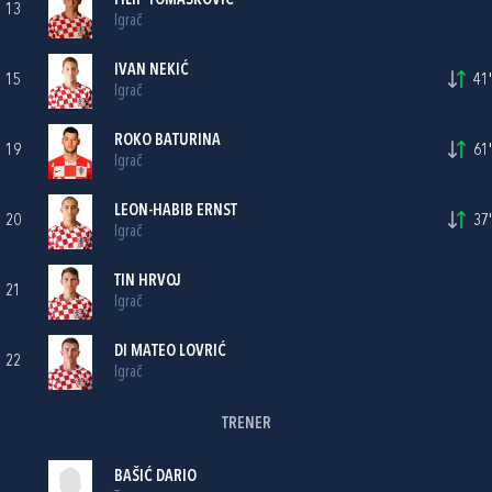
FILIP TOMAŠKOVIĆ
13
Igrač
IVAN NEKIĆ
15
41'
Igrač
ROKO BATURINA
19
61'
Igrač
LEON-HABIB ERNST
20
37'
Igrač
TIN HRVOJ
21
Igrač
DI MATEO LOVRIĆ
22
Igrač
TRENER
BAŠIĆ DARIO