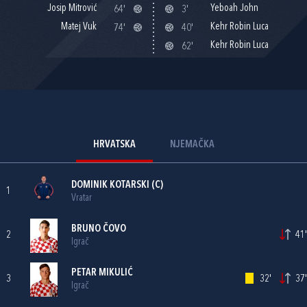
Josip Mitrović
Yeboah John
64'
3'
Matej Vuk
Kehr Robin Luca
74'
40'
Kehr Robin Luca
62'
HRVATSKA
NJEMAČKA
DOMINIK KOTARSKI
(C)
1
Vratar
BRUNO ČOVO
2
41'
Igrač
PETAR MIKULIĆ
3
32'
37'
Igrač