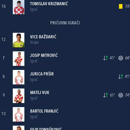
TOMISLAV KRIZMANIĆ
18
76'
Igrač
PRIČUVNI IGRAČI
VICE BAŽDARIĆ
12
Vratar
JOSIP MITROVIĆ
7
41'
64'
Igrač
JURICA PRŠIR
8
41'
Igrač
MATEJ VUK
9
61'
74'
Igrač
BARTOL FRANJIĆ
10
Igrač