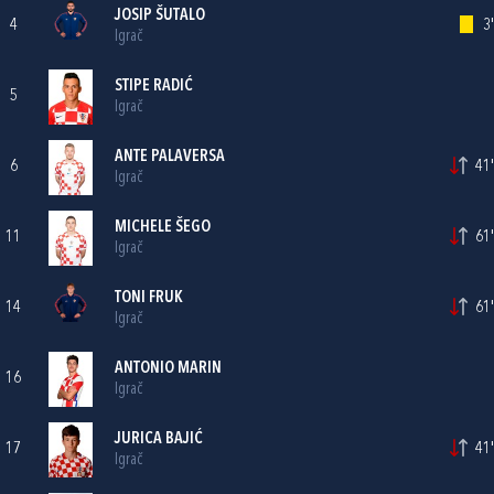
JOSIP ŠUTALO
4
3'
Igrač
STIPE RADIĆ
5
Igrač
ANTE PALAVERSA
6
41'
Igrač
MICHELE ŠEGO
11
61'
Igrač
TONI FRUK
14
61'
Igrač
ANTONIO MARIN
16
Igrač
JURICA BAJIĆ
17
41'
Igrač