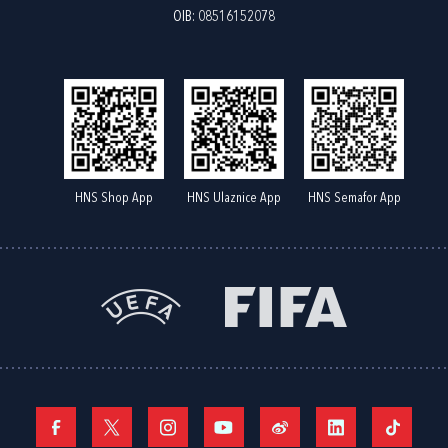
OIB: 08516152078
HNS Shop App
HNS Ulaznice App
HNS Semafor App