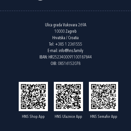
Ulica grada Vukovara 269A
10000 Zagreb
Hrvatska / Croatia
Tel:
+385 1 2361555
E-mail:
info@hns.family
IBAN: HR2523400091100187844
OIB: 08516152078
HNS Shop App
HNS Ulaznice App
HNS Semafor App