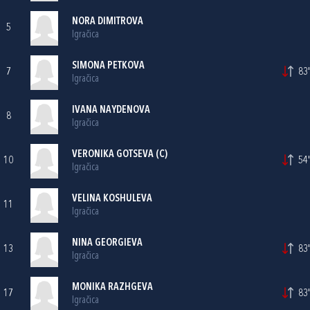
NORA DIMITROVA
5
Igračica
SIMONA PETKOVA
7
83'
Igračica
IVANA NAYDENOVA
8
Igračica
VERONIKA GOTSEVA (C)
10
54'
Igračica
VELINA KOSHULEVA
11
Igračica
NINA GEORGIEVA
13
83'
Igračica
MONIKA RAZHGEVA
17
83'
Igračica