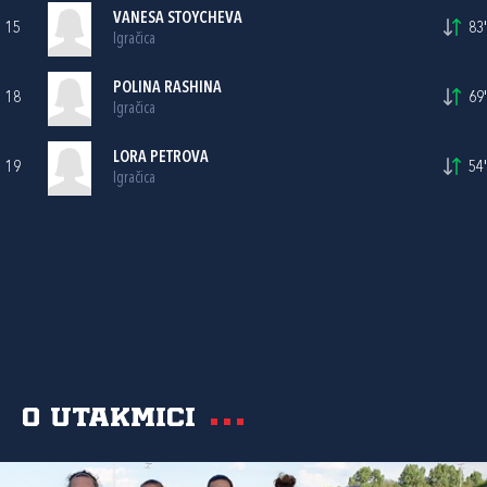
VANESA STOYCHEVA
15
83'
Igračica
POLINA RASHINA
18
69'
Igračica
LORA PETROVA
19
54'
Igračica
O utakmici