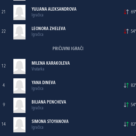
YULIANA ALEKSANDROVA
21
69'
Igračica
LEONORA ZHELEVA
22
54'
Igračica
PRIČUVNI IGRAČI
MILENA KARAKOLEVA
12
Vratarka
YANA DINEVA
4
83'
Igračica
BILIANA PENCHEVA
9
54'
Igračica
SIMONA STOYANOVA
14
83'
Igračica