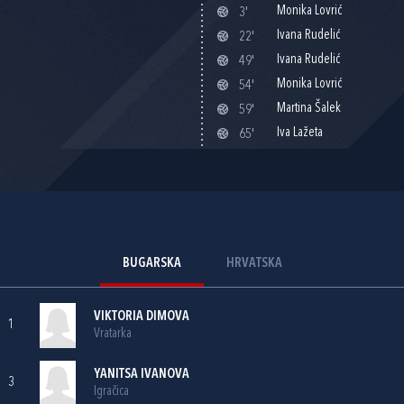
Monika Lovrić
3'
Ivana Rudelić
22'
Ivana Rudelić
49'
Monika Lovrić
54'
Martina Šalek
59'
Iva Lažeta
65'
BUGARSKA
HRVATSKA
VIKTORIA DIMOVA
1
Vratarka
YANITSA IVANOVA
3
Igračica