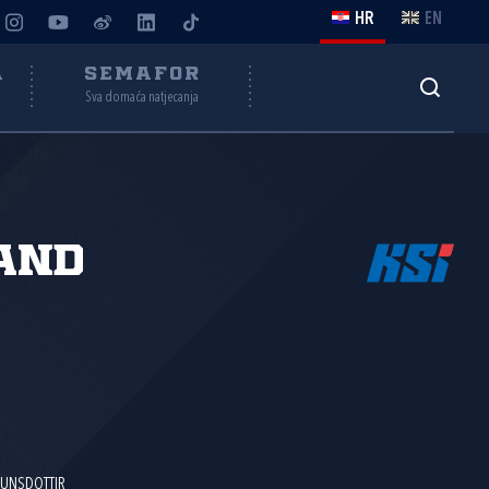
HR
EN
A
SEMAFOR
Sva domaća natjecanja
and
DUNSDOTTIR