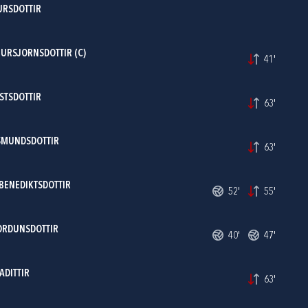
URSDOTTIR
URSJORNSDOTTIR (C)
41'
STSDOTTIR
63'
SMUNDSDOTTIR
63'
BENEDIKTSDOTTIR
52'
55'
ORDUNSDOTTIR
40'
47'
ADITTIR
63'