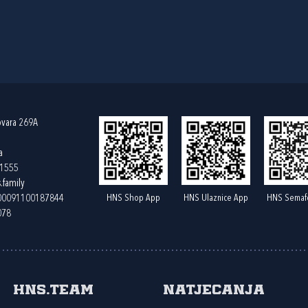
ovara 269A
a
61555
.family
HNS Shop App
HNS Ulaznice App
HNS Semaf
400091100187844
078
HNS.team
Natjecanja