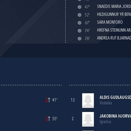
SNAEDIS MARIA JOR
47'
HILDIGUNNUR YR BEN
52'
SARA MONTORO
67'
HREFNA STEINUNN AR
74'
ANDREA RUT BJARNA
78'
ALDIS GUDLAUGSD
41'
12
Vratarka
JAKOBINA HJORV
55'
2
Igračica