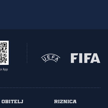
or App
Obitelj
Riznica