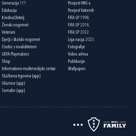
Generacija 111
Povijest HNS-a
Edukacija
Povijest Vatrenih
#JednaObitelj
FIFA SP 1998.
Ženski nogomet
FIFA SP 2018.
Veterani
FIFA SP 2022.
Dječji i školski nogomet
Liga nacija 2023.
Osobe s invaliditetom
Fotografije
UEFA Playmakers
Video arhiva
Shop
Publikacije
Informativno-multimedijski centar
Wallpaperi
Službena trgovina (app)
Ulaznice (app)
Semafor (app)