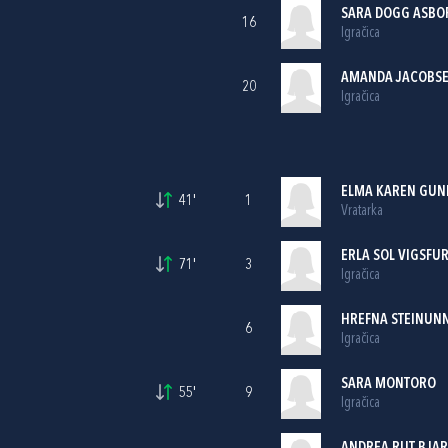
SARA DOGG ASBO
16
Igračica
AMANDA JACOBSE
20
Igračica
ELMA KAREN GUN
41'
1
Vratarka
ERLA SOL VIGSFU
71'
3
Igračica
HREFNA STEINUNN
6
Igračica
SARA MONTORO
55'
9
Igračica