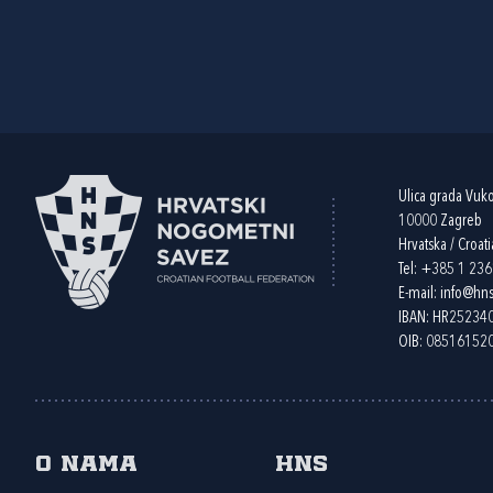
Ulica grada Vuk
10000 Zagreb
Hrvatska / Croati
Tel:
+385 1 23
E-mail:
info@hns
IBAN: HR2523
OIB: 08516152
O nama
HNS