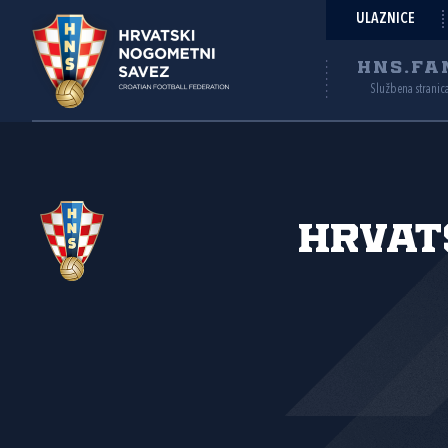
ULAZNICE
HNS.FA
Službena stranic
Hrvat