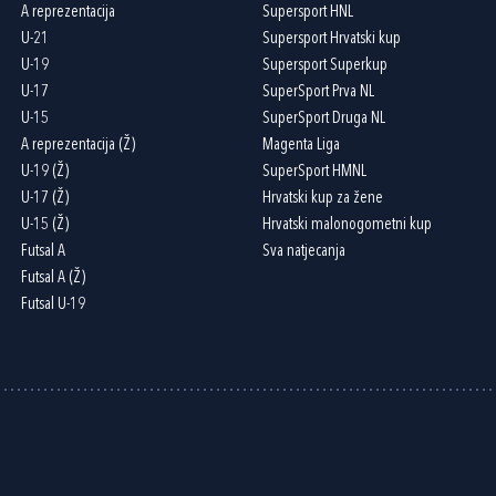
A reprezentacija
Supersport HNL
U-21
Supersport Hrvatski kup
U-19
Supersport Superkup
U-17
SuperSport Prva NL
U-15
SuperSport Druga NL
A reprezentacija (Ž)
Magenta Liga
U-19 (Ž)
SuperSport HMNL
U-17 (Ž)
Hrvatski kup za žene
U-15 (Ž)
Hrvatski malonogometni kup
Futsal A
Sva natjecanja
Futsal A (Ž)
Futsal U-19