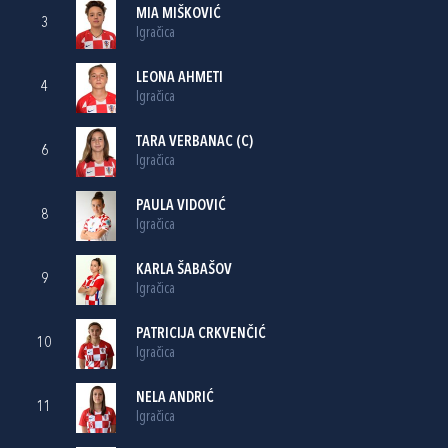
MIA MIŠKOVIĆ
3
Igračica
LEONA AHMETI
4
Igračica
TARA VERBANAC
(C)
6
Igračica
PAULA VIDOVIĆ
8
Igračica
KARLA ŠABAŠOV
9
Igračica
PATRICIJA CRKVENČIĆ
10
Igračica
NELA ANDRIĆ
11
Igračica