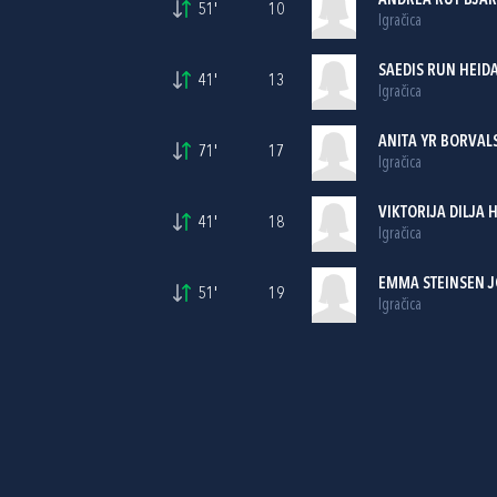
ANDREA RUT BJA
51'
10
Igračica
SAEDIS RUN HEID
41'
13
Igračica
ANITA YR BORVAL
71'
17
Igračica
VIKTORIJA DILJA 
41'
18
Igračica
EMMA STEINSEN J
51'
19
Igračica