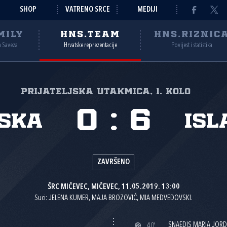
SHOP
VATRENO SRCE
MEDIJI
MILY
HNS.TEAM
HNS.RIZNIC
a Saveza
Hrvatske reprezentacije
Povijest i statistika
Prijateljska utakmica, 1. kolo
0
:
6
ska
Isl
ZAVRŠENO
ŠRC MIČEVEC, MIČEVEC, 11.05.2019. 13:00
Suci: JELENA KUMER, MAJA BROZOVIĆ, MIA MEDVEDOVSKI.
SNAEDIS MARIA JOR
40'