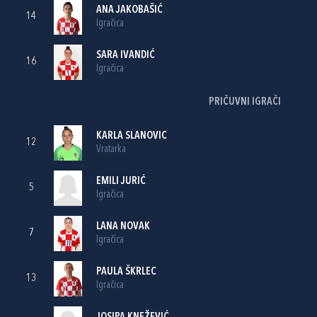
ANA JAKOBAŠIĆ
14
Igračica
SARA IVANDIĆ
16
Igračica
PRIČUVNI IGRAČI
KARLA SLANOVIC
12
Vratarka
EMILI JURIĆ
5
Igračica
LANA NOVAK
7
Igračica
PAULA ŠKRLEC
13
Igračica