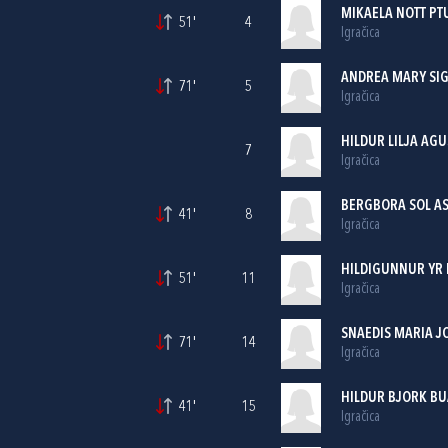
MIKAELA NOTT PT
51'
4
Igračica
ANDREA MARY SIG
71'
5
Igračica
HILDUR LILJA AGU
7
Igračica
BERGBORA SOL A
41'
8
Igračica
HILDIGUNNUR YR 
51'
11
Igračica
SNAEDIS MARIA J
71'
14
Igračica
HILDUR BJORK BU
41'
15
Igračica