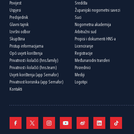
Povijest
Središta
Uspjesi
Županijski nogometni savezi
Predsjednik
Suci
Glavni tajnik
Nogometna akademija
Izvršni odbor
Arbitražni sud
Skupština
Propisi i dokumenti HNS-a
Pristup informacijama
Licenciranje
Opći uvjeti korištenja
Registracije
Privatnost i kolačići (hns.family)
Međunarodni transferi
Privatnost i kolačići (hns.team)
Posrednici
Uvjeti korištenja (app Semafor)
Mediji
Privatnost korisnika (app Semafor)
Logotipi
Kontakti