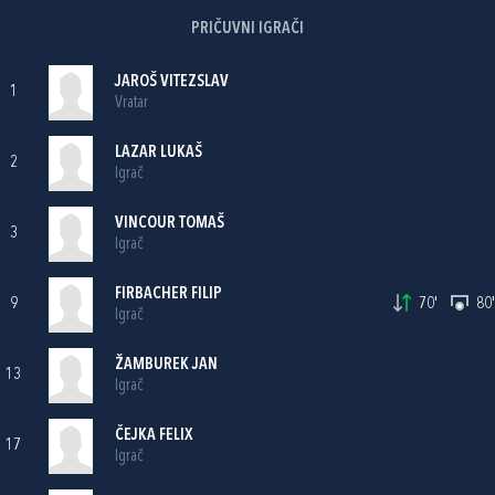
PRIČUVNI IGRAČI
JAROŠ VITEZSLAV
1
Vratar
LAZAR LUKAŠ
2
Igrač
VINCOUR TOMAŠ
3
Igrač
FIRBACHER FILIP
9
70'
80'
Igrač
ŽAMBUREK JAN
13
Igrač
ČEJKA FELIX
17
Igrač