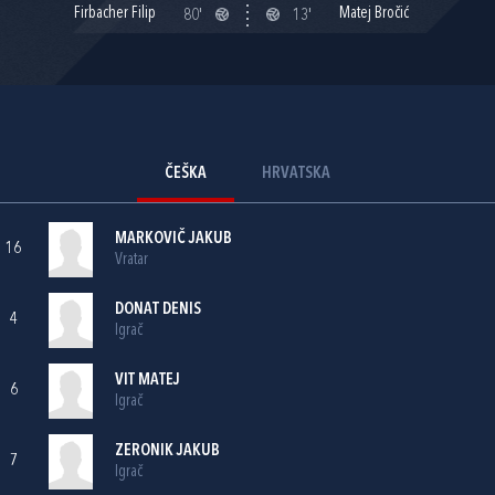
Firbacher Filip
Matej Bročić
80'
13'
ČEŠKA
HRVATSKA
MARKOVIČ JAKUB
16
Vratar
DONAT DENIS
4
Igrač
VIT MATEJ
6
Igrač
ZERONIK JAKUB
7
Igrač