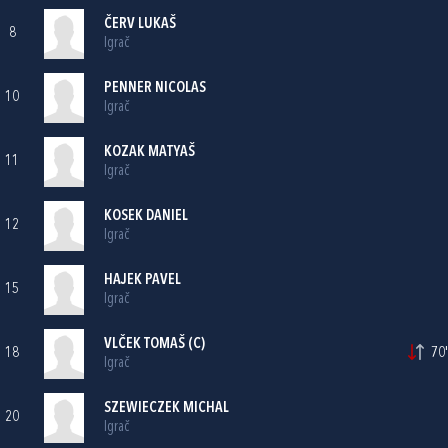
ČERV LUKAŠ
8
Igrač
PENNER NICOLAS
10
Igrač
KOZAK MATYAŠ
11
Igrač
KOSEK DANIEL
12
Igrač
HAJEK PAVEL
15
Igrač
VLČEK TOMAŠ (C)
18
70'
Igrač
SZEWIECZEK MICHAL
20
Igrač