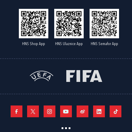
HNS Shop App
HNS Ulaznice App
HNS Semafor App