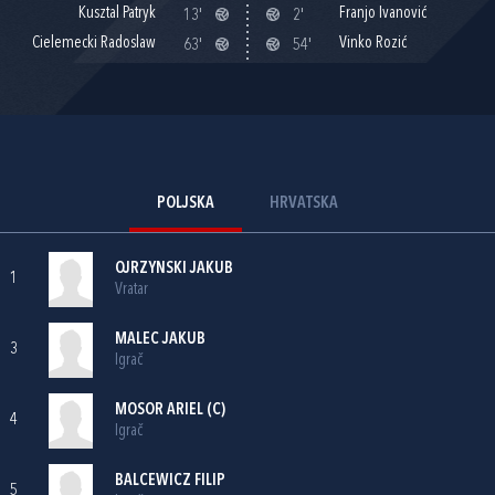
Kusztal Patryk
Franjo Ivanović
13'
2'
Cielemecki Radoslaw
Vinko Rozić
63'
54'
POLJSKA
HRVATSKA
OJRZYNSKI JAKUB
1
Vratar
MALEC JAKUB
3
Igrač
MOSOR ARIEL (C)
4
Igrač
BALCEWICZ FILIP
5