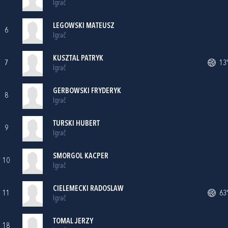
Igrač
LEGOWSKI MATEUSZ
6
Igrač
KUSZTAL PATRYK
7
13'
Igrač
GERBOWSKI FRYDERYK
8
Igrač
TURSKI HUBERT
9
Igrač
SMORGOL KACPER
10
Igrač
CIELEMECKI RADOSLAW
11
63'
Igrač
TOMAL JERZY
18