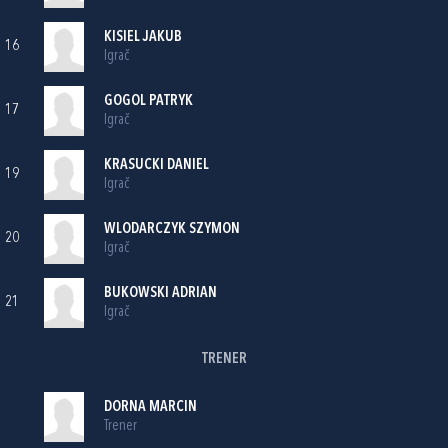
KISIEL JAKUB
16
Igrač
GOGOL PATRYK
17
Igrač
KRASUCKI DANIEL
19
Igrač
WLODARCZYK SZYMON
20
Igrač
BUKOWSKI ADRIAN
21
Igrač
TRENER
DORNA MARCIN
Trener