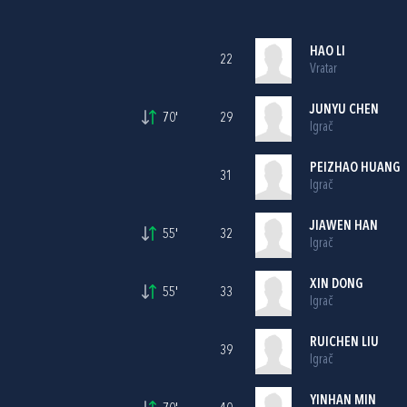
HAO LI
22
Vratar
JUNYU CHEN
70'
29
Igrač
PEIZHAO HUANG
31
Igrač
JIAWEN HAN
55'
32
Igrač
XIN DONG
55'
33
Igrač
RUICHEN LIU
39
Igrač
YINHAN MIN