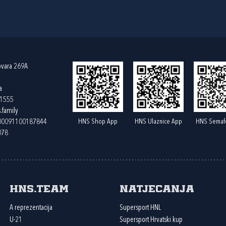
ovara 269A
a
61555
.family
HNS Shop App
HNS Ulaznice App
HNS Semaf
400091100187844
078
HNS.team
Natjecanja
A reprezentacija
Supersport HNL
U-21
Supersport Hrvatski kup