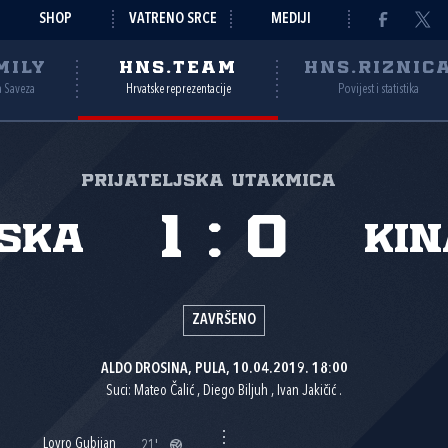
SHOP
VATRENO SRCE
MEDIJI
MILY
HNS.TEAM
HNS.RIZNIC
a Saveza
Hrvatske reprezentacije
Povijest i statistika
Prijateljska utakmica
1
:
0
ska
Kin
ZAVRŠENO
ALDO DROSINA, PULA, 10.04.2019. 18:00
Suci: Mateo Čalić , Diego Biljuh , Ivan Jakičić .
Lovro Gubijan
21'