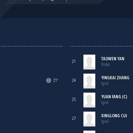
TAOWEN YAN
21
Vratar
YINGKAI ZHANG
21'
24
Igrač
YUAN FANG (C)
25
Igrač
XINGLONG CUI
27
Igrač