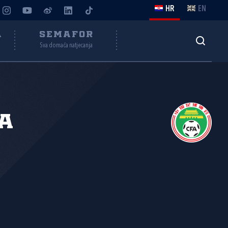
HR
EN
A
SEMAFOR
Sva domaća natjecanja
a