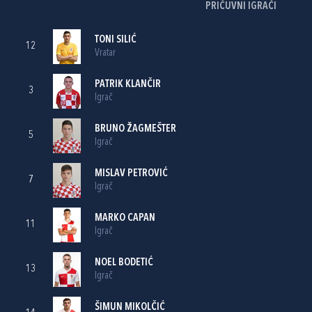
PRIČUVNI IGRAČI
TONI SILIĆ
12
Vratar
PATRIK KLANČIR
3
Igrač
BRUNO ŽAGMEŠTER
5
Igrač
MISLAV PETROVIĆ
7
Igrač
MARKO CAPAN
11
Igrač
NOEL BODETIĆ
13
Igrač
ŠIMUN MIKOLČIĆ