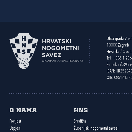
Ulica grada Vuk
10000 Zagreb
Hrvatska / Croati
Tel:
+385 1 23
E-mail:
info@hns
IBAN: HR2523
OIB: 08516152
O nama
HNS
Povijest
Središta
Uspjesi
Županijski nogometni savezi