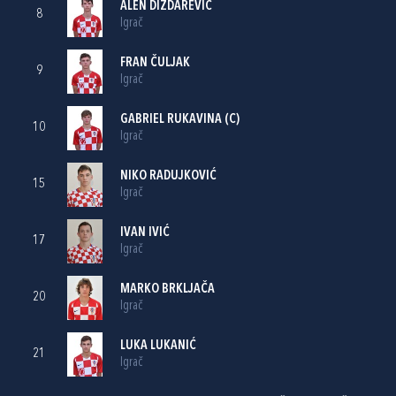
ALEN DIZDAREVIĆ
8
Igrač
FRAN ČULJAK
9
Igrač
GABRIEL RUKAVINA
(C)
10
Igrač
NIKO RADUJKOVIĆ
15
Igrač
IVAN IVIĆ
17
Igrač
MARKO BRKLJAČA
20
Igrač
LUKA LUKANIĆ
21
Igrač