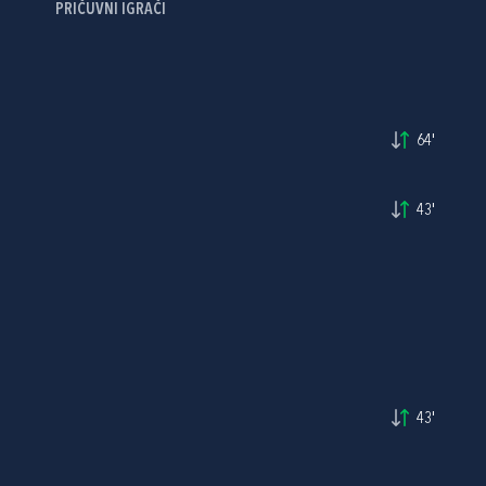
PRIČUVNI IGRAČI
64'
43'
43'