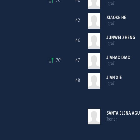
70'
40
Igrač
XIAOKE HE
42
Igrač
JUNWEI ZHENG
46
Igrač
JIAHAO DIAO
70'
47
Igrač
JIAN XIE
48
Igrač
SANTA ELENA AG
Trener