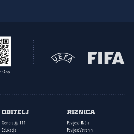
or App
Obitelj
Riznica
Generacija 111
Povijest HNS-a
Edukacija
Povijest Vatrenih