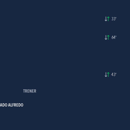
33'
64'
43'
TRENER
UADO ALFREDO