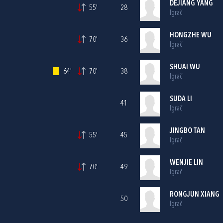
DEJIANG YANG
55'
28
Igrač
HONGZHE WU
70'
36
Igrač
SHUAI WU
64'
70'
38
Igrač
SUDA LI
41
Igrač
JINGBO TAN
55'
45
Igrač
WENJIE LIN
70'
49
Igrač
RONGJUN XIANG
50
Igrač