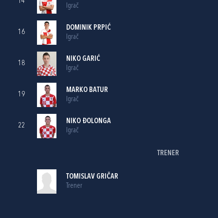
14
Igrač
DOMINIK PRPIĆ
16
Igrač
NIKO GARIĆ
18
Igrač
MARKO BATUR
19
Igrač
NIKO ĐOLONGA
22
Igrač
TRENER
TOMISLAV GRIČAR
Trener