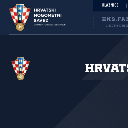
ULAZNICE
HNS.FA
Službena stranic
Hrvat