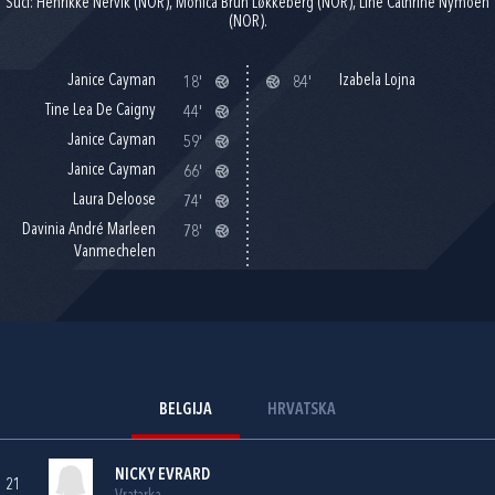
Suci: Henrikke Nervik (NOR), Monica Brun Løkkeberg (NOR), Line Cathrine Nymoen
(NOR).
Janice Cayman
Izabela Lojna
18'
84'
Tine Lea De Caigny
44'
Janice Cayman
59'
Janice Cayman
66'
Laura Deloose
74'
Davinia André Marleen
78'
Vanmechelen
BELGIJA
HRVATSKA
NICKY EVRARD
21