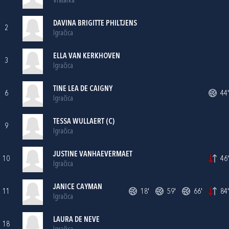
Vratarka
DAVINA BRIGITTE PHILTJENS
2
Igračica
ELLA VAN KERKHOVEN
3
Igračica
TINE LEA DE CAIGNY
6
44'
Igračica
TESSA WULLAERT (C)
9
Igračica
JUSTINE VANHAEVERMAET
10
46'
Igračica
JANICE CAYMAN
11
18'
59'
66'
84'
Igračica
LAURA DE NEVE
18