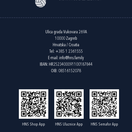
Ulica grada Vukovara 269A
10000 Zagreb
Hrvatska / Croatia
Tel:
+385 1 2361555
E-mail:
info@hns.family
IBAN: HR2523400091100187844
OIB: 08516152078
HNS Shop App
HNS Ulaznice App
HNS Semafor App