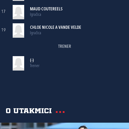
MAUD COUTEREELS
17
Igračica
CHLOE NICOLE A VANDE VELDE
19
Igračica
TRENER
(-)
Trener
O utakmici