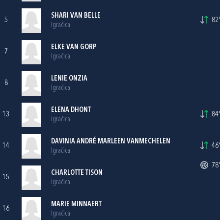
SHARI VAN BELLE
5
82'
Igračica
ELKE VAN GORP
7
Igračica
LENIE ONZIA
8
Igračica
ELENA DHONT
13
84'
Igračica
DAVINIA ANDRÉ MARLEEN VANMECHELEN
14
46'
Igračica
78'
CHARLOTTE TISON
15
Igračica
MARIE MINNAERT
16
Igračica