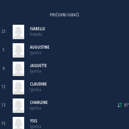
PRIČUVNI IGRAČI
ISABELLE
23
Vratarka
AUGUSTINE
5
Igračica
JAQUETTE
6
Igračica
CLAUDINE
12
Igračica
CHARLENE
13
81'
Igračica
YSIS
15
Igračica