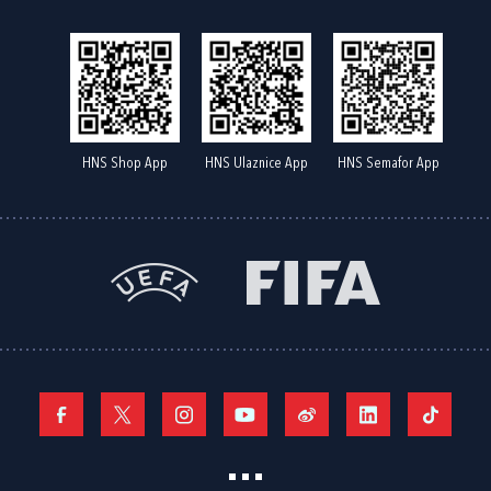
HNS Shop App
HNS Ulaznice App
HNS Semafor App