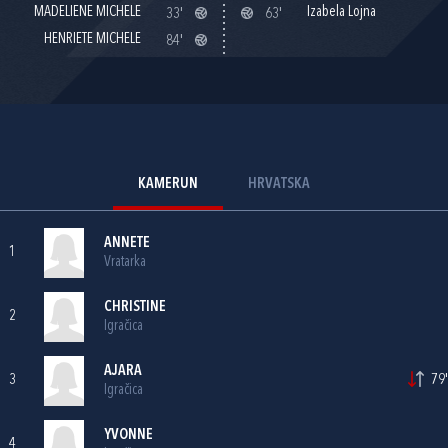
MADELIENE MICHELE
Izabela Lojna
33'
63'
HENRIETE MICHELE
84'
KAMERUN
HRVATSKA
ANNETE
1
Vratarka
CHRISTINE
2
Igračica
AJARA
3
79'
Igračica
YVONNE
4