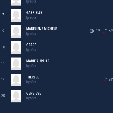
Igračica
GABRIELLE
7
Igračica
MADELIENE MICHELE
9
33'
63'
Igračica
GRACE
10
Igračica
MARIE AURELLE
11
Igračica
THERESE
14
81'
Igračica
GENVIEVE
20
Igračica