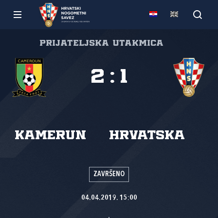
Prijateljska utakmica
2
:
1
Kamerun
Hrvatska
ZAVRŠENO
04.04.2019. 15:00