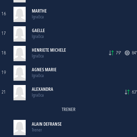
MARTHE
16
Igračica
GAELLE
17
Igračica
HENRIETE MICHELE
18
79'
84'
Igračica
AGNES MARIE
19
Igračica
ALEXANDRA
21
63'
Igračica
TRENER
ALAIN DEFRANSE
Trener