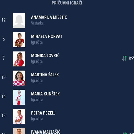
PRIČUVNI IGRAČI
ANAMARIJA MIŠETIĆ
12
Vratarka
MIHAELA HORVAT
6
Igračica
MONIKA LOVRIĆ
7
89'
Igračica
MARTINA ŠALEK
13
Igračica
MARIA KUNŠTEK
14
Igračica
PETRA PEZELJ
15
Igračica
IVANA MALTAŠIĆ