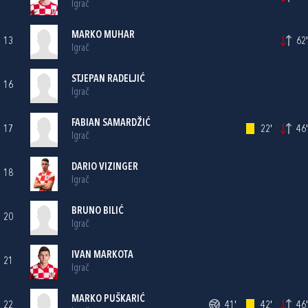
Igrač
MARKO MUHAR
13
62'
Igrač
STJEPAN RADELJIĆ
16
Igrač
FABIAN SAMARDŽIĆ
17
22'
46'
Igrač
DARIO VIZINGER
18
Igrač
BRUNO BILIĆ
20
Igrač
IVAN MARKOTA
21
Igrač
MARKO PUŠKARIĆ
22
41'
42'
46'