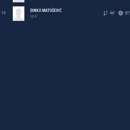
DINKO MATOŠEVIĆ
19
46'
81'
Igrač