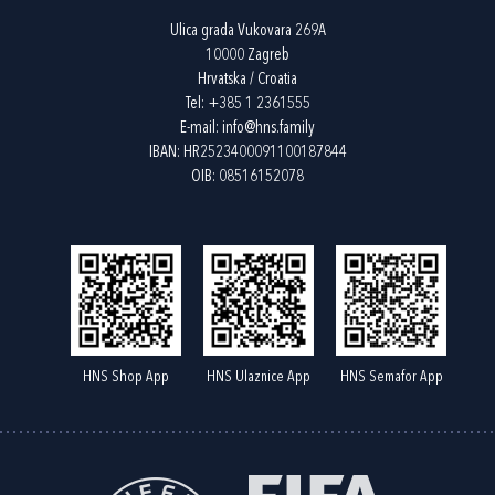
Ulica grada Vukovara 269A
10000 Zagreb
Hrvatska / Croatia
Tel:
+385 1 2361555
E-mail:
info@hns.family
IBAN: HR2523400091100187844
OIB: 08516152078
HNS Shop App
HNS Ulaznice App
HNS Semafor App