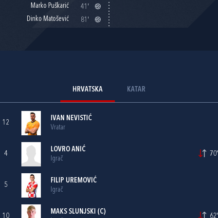
Marko Puškarić
41'
Dinko Matošević
81'
HRVATSKA
KATAR
IVAN NEVISTIĆ
12
Vratar
LOVRO ANIĆ
4
70'
Igrač
FILIP UREMOVIĆ
5
Igrač
MAKS SLUNJSKI
(C)
10
62'