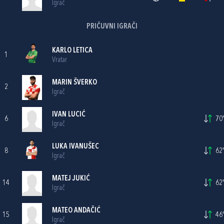
Igrač
PRIČUVNI IGRAČI
KARLO LETICA
1
Vratar
MARIN ŠVERKO
2
Igrač
IVAN LUCIĆ
6
70'
Igrač
LUKA IVANUŠEC
8
62'
Igrač
MATEJ JUKIĆ
14
62'
Igrač
MATEO ANDAČIĆ
15
46'
Igrač