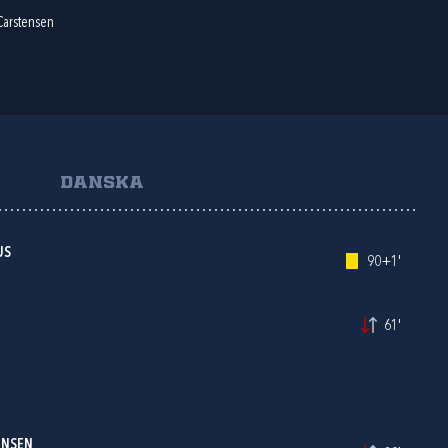
Carstensen
DANSKA
US
90+1'
61'
ENSEN