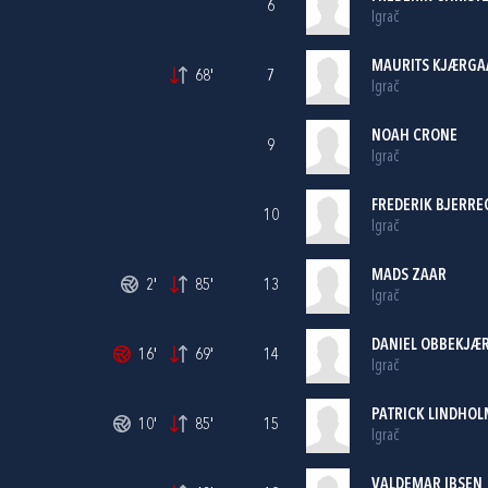
6
Igrač
MAURITS KJÆRGA
68'
7
Igrač
NOAH CRONE
9
Igrač
FREDERIK BJERR
10
Igrač
MADS ZAAR
2'
85'
13
Igrač
DANIEL OBBEKJÆ
16'
69'
14
Igrač
PATRICK LINDHO
10'
85'
15
Igrač
VALDEMAR IBSEN