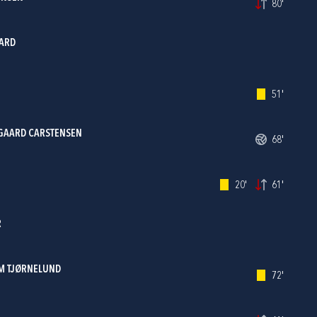
80'
ARD
51'
EGAARD CARSTENSEN
68'
20'
61'
R
LM TJØRNELUND
72'