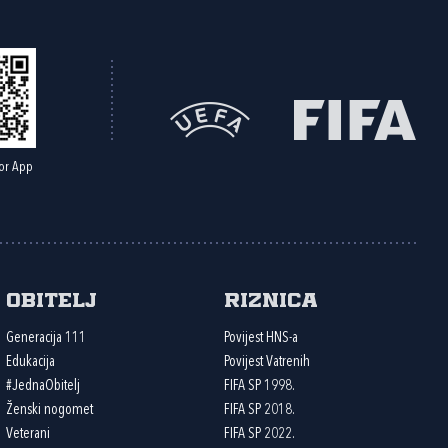
or App
Obitelj
Riznica
Generacija 111
Povijest HNS-a
Edukacija
Povijest Vatrenih
#JednaObitelj
FIFA SP 1998.
Ženski nogomet
FIFA SP 2018.
Veterani
FIFA SP 2022.