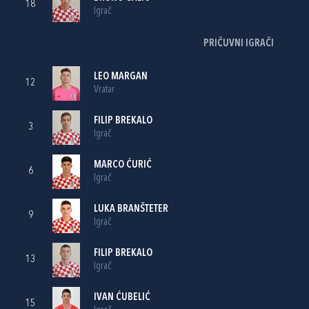
18
Igrač
PRIČUVNI IGRAČI
LEO MARGAN
12
Vratar
FILIP BREKALO
3
Igrač
MARCO ĆURIĆ
6
Igrač
LUKA BRANŠTETER
9
Igrač
FILIP BREKALO
13
Igrač
IVAN ĆUBELIĆ
15