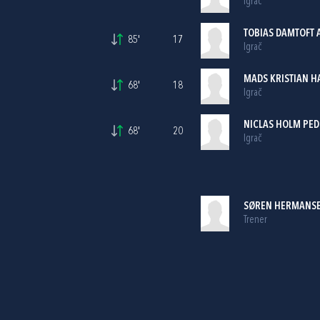
Igrač
TOBIAS DAMTOFT
85'
17
Igrač
MADS KRISTIAN 
68'
18
Igrač
NICLAS HOLM PE
68'
20
Igrač
SØREN HERMANSEN
Trener