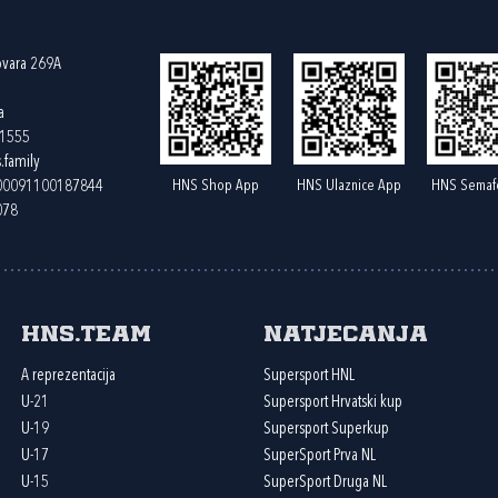
ovara 269A
a
61555
.family
HNS Shop App
HNS Ulaznice App
HNS Semaf
400091100187844
078
HNS.team
Natjecanja
A reprezentacija
Supersport HNL
U-21
Supersport Hrvatski kup
U-19
Supersport Superkup
U-17
SuperSport Prva NL
U-15
SuperSport Druga NL