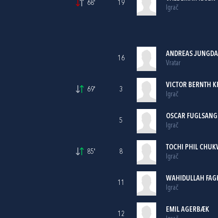
68'
19
Igrač
ANDREAS JUNGDA
16
Vratar
VICTOR BERNTH K
69'
3
Igrač
OSCAR FUGLSANG
5
Igrač
TOCHI PHIL CHU
85'
8
Igrač
WAHIDULLAH FAG
11
Igrač
EMIL AGERBÆK
12