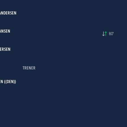
 ANDERSEN
HANSEN
80'
DERSEN
TRENER
 ((DEN))