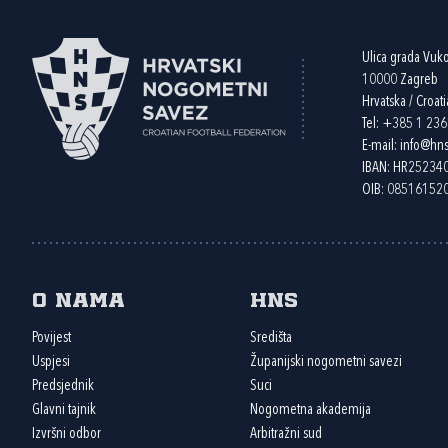
Ulica grada Vuk
10000 Zagreb
Hrvatska / Croati
Tel:
+385 1 23
E-mail:
info@hns
IBAN: HR2523
OIB: 08516152
O nama
HNS
Povijest
Središta
Uspjesi
Županijski nogometni savezi
Predsjednik
Suci
Glavni tajnik
Nogometna akademija
Izvršni odbor
Arbitražni sud