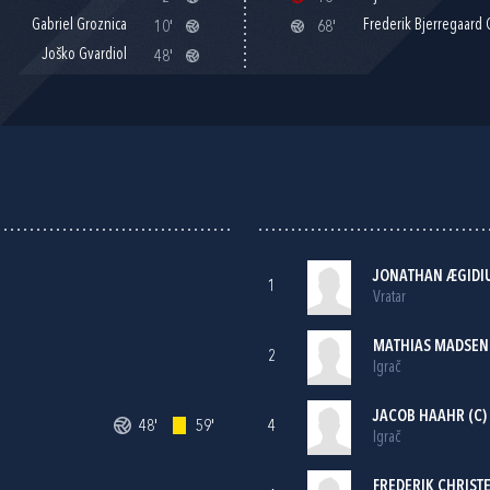
Gabriel Groznica
Frederik Bjerregaard 
10'
68'
Joško Gvardiol
48'
JONATHAN ÆGIDI
1
Vratar
MATHIAS MADSEN
2
Igrač
JACOB HAAHR (C)
48'
59'
4
Igrač
FREDERIK CHRIST