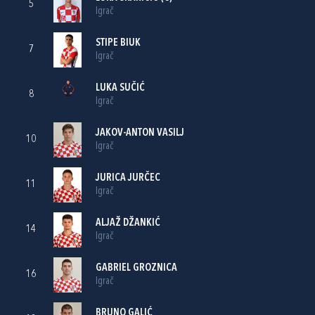
5
Igrač
STIPE BIUK
7
Igrač
LUKA SUČIĆ
8
Igrač
JAKOV-ANTON VASILJ
10
Igrač
JURICA JURČEC
11
Igrač
ALJAŽ DŽANKIĆ
14
Igrač
GABRIEL GROZNICA
16
Igrač
BRUNO GALIĆ