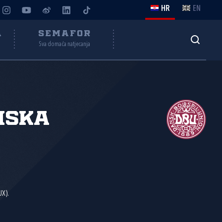
HR
EN
A
SEMAFOR
Sva domaća natjecanja
nska
UX).