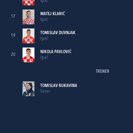
Igrač
MATEJ KLARIĆ
17
Igrač
TOMISLAV DUVNJAK
19
Igrač
NIKOLA PAVLOVIĆ
20
Igrač
TRENER
TOMISLAV RUKAVINA
Trener