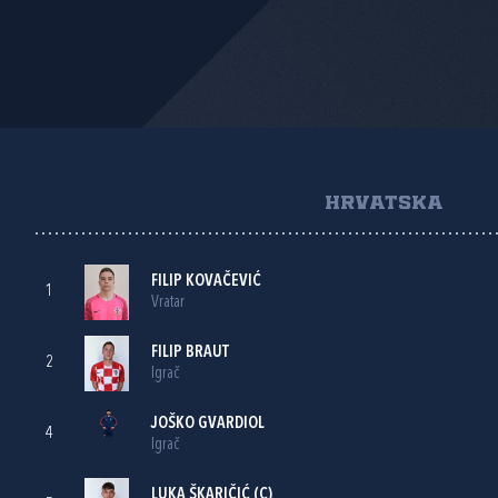
HRVATSKA
FILIP KOVAČEVIĆ
1
Vratar
FILIP BRAUT
2
Igrač
JOŠKO GVARDIOL
4
Igrač
LUKA ŠKARIČIĆ
(C)