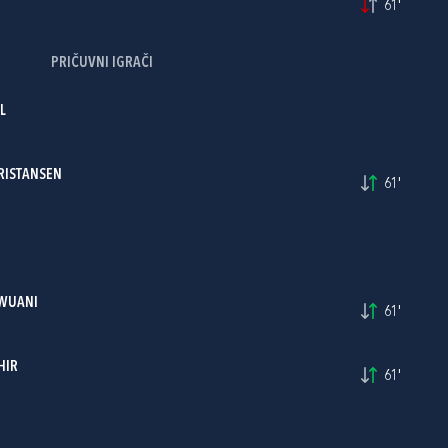
61'
PRIČUVNI IGRAČI
L
RISTANSEN
61'
KWUANI
61'
HIR
61'