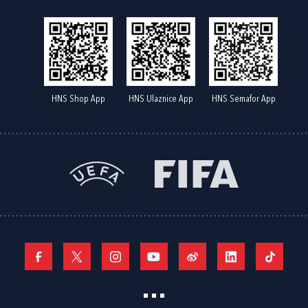
HNS Shop App
HNS Ulaznice App
HNS Semafor App