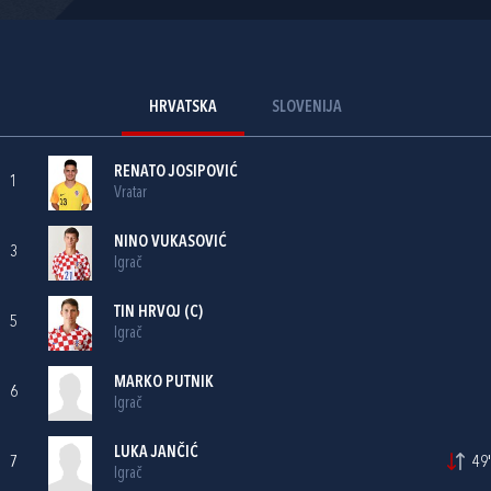
HRVATSKA
SLOVENIJA
RENATO JOSIPOVIĆ
1
Vratar
NINO VUKASOVIĆ
3
Igrač
TIN HRVOJ
(C)
5
Igrač
MARKO PUTNIK
6
Igrač
LUKA JANČIĆ
7
49'
Igrač