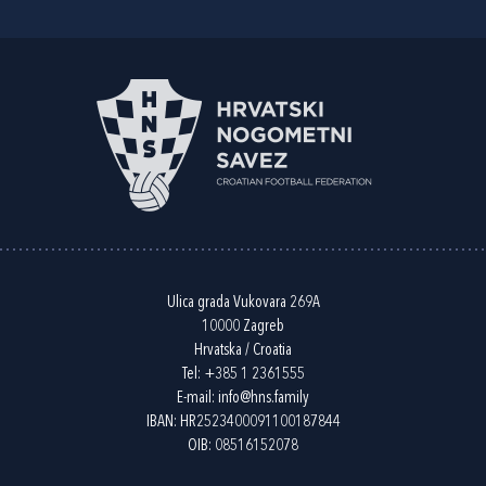
Ulica grada Vukovara 269A
10000 Zagreb
Hrvatska / Croatia
Tel:
+385 1 2361555
E-mail:
info@hns.family
IBAN: HR2523400091100187844
OIB: 08516152078