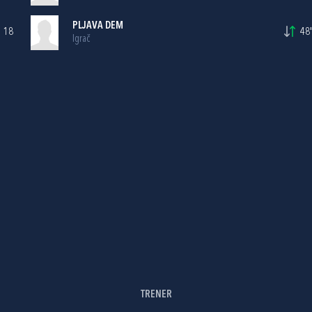
PLJAVA DEM
18
48'
Igrač
TRENER