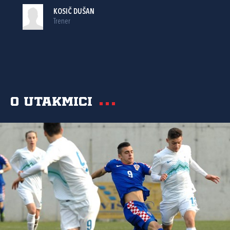
KOSIČ DUŠAN
Trener
O utakmici