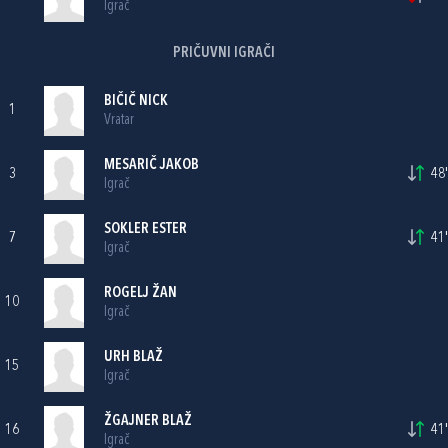
Igrač
PRIČUVNI IGRAČI
BIČIČ NICK
1
Vratar
MESARIČ JAKOB
3
48'
Igrač
SOKLER ESTER
7
41'
Igrač
ROGELJ ŽAN
10
Igrač
URH BLAŽ
15
Igrač
ŽGAJNER BLAŽ
16
41'
Igrač