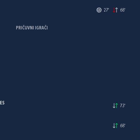
27'
68'
PRIČUVNI IGRAČI
ES
73'
68'