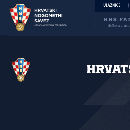
ULAZNICE
HNS.FA
Službena stranic
Hrvat