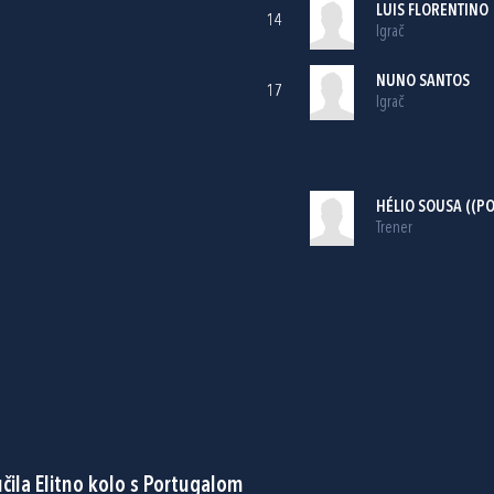
LUIS FLORENTINO
14
Igrač
NUNO SANTOS
17
Igrač
HÉLIO SOUSA ((PO
Trener
čila Elitno kolo s Portugalom