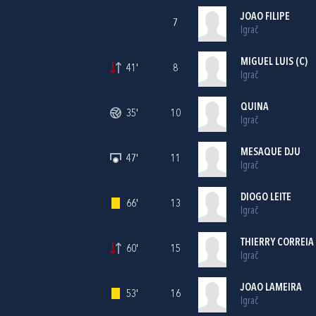
JOAO FILIPE
7
Igrač
MIGUEL LUIS (C)
41'
8
Igrač
QUINA
35'
10
Igrač
MESAQUE DJU
47'
11
Igrač
DIOGO LEITE
66'
13
Igrač
THIERRY CORREIA
60'
15
Igrač
JOAO LAMEIRA
53'
16
Igrač