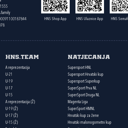
a
61555
.family
HNS Shop App
HNS Ulaznice App
HNS Semaf
400091100187844
078
HNS.team
Natjecanja
A reprezentacija
Supersport HNL
U-21
Supersport Hrvatski kup
U-19
Supersport Superkup
U-17
SuperSport Prva NL
U-15
SuperSport Druga NL
A reprezentacija (Ž)
Magenta Liga
U-19 (Ž)
SuperSport HMNL
U-17 (Ž)
Hrvatski kup za žene
U-15 (Ž)
Hrvatski malonogometni kup