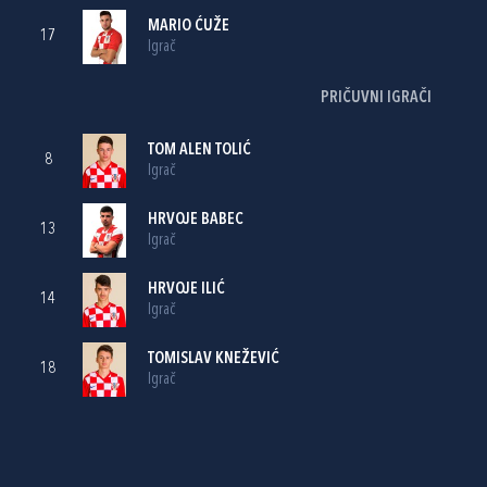
MARIO ĆUŽE
17
Igrač
PRIČUVNI IGRAČI
TOM ALEN TOLIĆ
8
Igrač
HRVOJE BABEC
13
Igrač
HRVOJE ILIĆ
14
Igrač
TOMISLAV KNEŽEVIĆ
18
Igrač