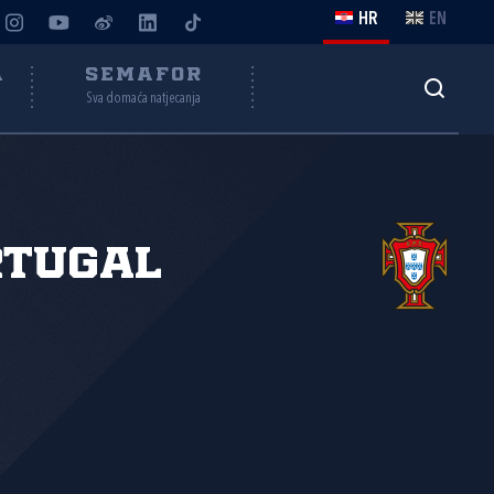
HR
EN
A
SEMAFOR
Sva domaća natjecanja
rtugal