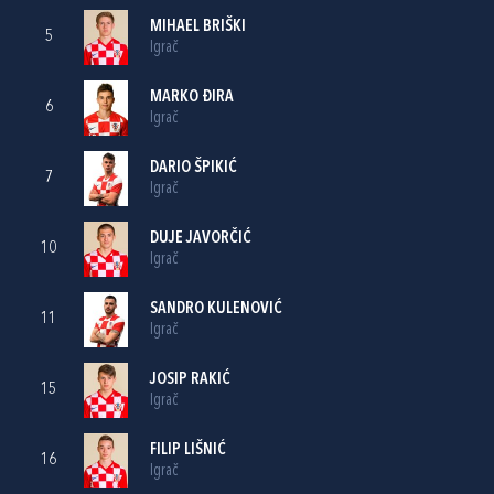
MIHAEL BRIŠKI
5
Igrač
MARKO ĐIRA
6
Igrač
DARIO ŠPIKIĆ
7
Igrač
DUJE JAVORČIĆ
10
Igrač
SANDRO KULENOVIĆ
11
Igrač
JOSIP RAKIĆ
15
Igrač
FILIP LIŠNIĆ
16
Igrač