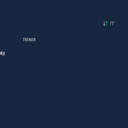
77'
TRENER
R))