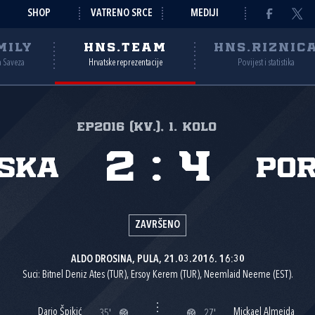
SHOP
VATRENO SRCE
MEDIJI
MILY
HNS.TEAM
HNS.RIZNIC
a Saveza
Hrvatske reprezentacije
Povijest i statistika
EP2016 (kv.), 1. kolo
2
:
4
ska
Po
ZAVRŠENO
ALDO DROSINA, PULA, 21.03.2016. 16:30
Suci: Bitnel Deniz Ates (TUR), Ersoy Kerem (TUR), Neemlaid Neeme (EST).
Dario Špikić
Mickael Almeida
35'
27'