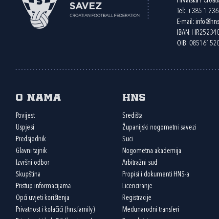
Hrvatska / Croati
Tel:
+385 1 23
E-mail:
info@hns
IBAN: HR2523
OIB: 08516152
O nama
HNS
Povijest
Središta
Uspjesi
Županijski nogometni savezi
Predsjednik
Suci
Glavni tajnik
Nogometna akademija
Izvršni odbor
Arbitražni sud
Skupština
Propisi i dokumenti HNS-a
Pristup informacijama
Licenciranje
Opći uvjeti korištenja
Registracije
Privatnost i kolačići (hns.family)
Međunarodni transferi