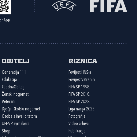
or App
Obitelj
Riznica
Generacija 111
Povijest HNS-a
Edukacija
Povijest Vatrenih
#JednaObitelj
FIFA SP 1998.
Ženski nogomet
FIFA SP 2018.
Veterani
FIFA SP 2022.
Dječji i školski nogomet
Liga nacija 2023.
Osobe s invaliditetom
Fotografije
UEFA Playmakers
Video arhiva
Shop
Publikacije