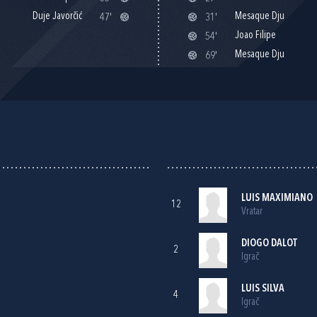
Duje Javorčić
Mesaque Dju
47'
31'
Joao Filipe
54'
Mesaque Dju
69'
LUIS MAXIMIANO
12
Vratar
DIOGO DALOT
2
Igrač
LUIS SILVA
4
Igrač