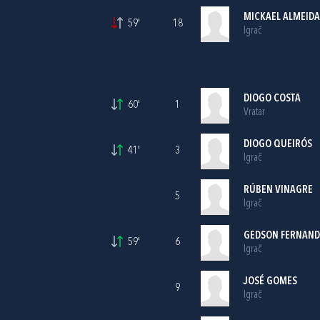
MICKAEL ALMEIDA
59'
18
Igrač
DIOGO COSTA
60'
1
Vratar
DIOGO QUEIRÓS
41'
3
Igrač
RÚBEN VINAGRE
5
Igrač
GEDSON FERNAND
59'
6
Igrač
JOSÉ GOMES
9
Igrač