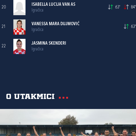
ISABELLA LUCIJA VAN AS
20
63'
84'
Igračica
VANESSA MARA DUJMOVIĆ
21
63'
Igračica
JASMINA SKENDERI
22
Igračica
O utakmici