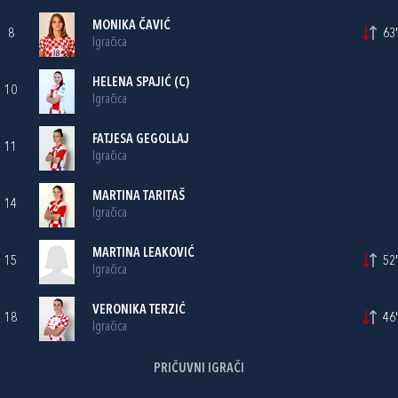
MONIKA ČAVIĆ
8
63'
Igračica
HELENA SPAJIĆ
(C)
10
Igračica
FATJESA GEGOLLAJ
11
Igračica
MARTINA TARITAŠ
14
Igračica
MARTINA LEAKOVIĆ
15
52'
Igračica
VERONIKA TERZIĆ
18
46'
Igračica
PRIČUVNI IGRAČI