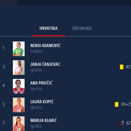
HRVATSKA
ŠVICARSKA
NENSI ADAMOVIĆ
1
Vratarka
JANJA ČANJEVAC
3
45'
Igračica
ANA PAVIČIĆ
4
Igračica
LAURA KOPIĆ
5
90+3'
Igračica
MARIJA KLARIĆ
7
63'
Igračica