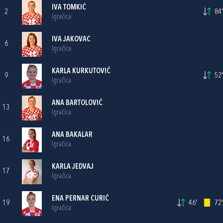
IVA TOMKIĆ
2
84'
Igračica
IVA JAKOVAC
6
Igračica
KARLA KURKUTOVIĆ
9
52'
Igračica
ANA BARTOLOVIĆ
13
Igračica
ANA BAKALAR
16
Igračica
KARLA JEDVAJ
17
Igračica
ENA PERNAR CURIĆ
19
46'
72'
Igračica