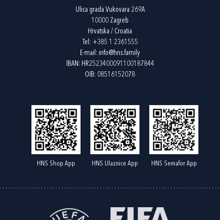
Ulica grada Vukovara 269A
10000 Zagreb
Hrvatska / Croatia
Tel:
+385 1 2361555
E-mail:
info@hns.family
IBAN: HR2523400091100187844
OIB: 08516152078
HNS Shop App
HNS Ulaznice App
HNS Semafor App